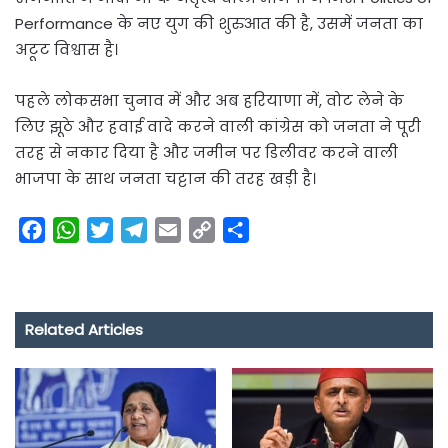
Performance के नए युग की शुरुआत की है, उसमें जनता का
अटूट विश्वास है।
पहले लोकसभा चुनाव में और अब हरियाणा में, वोट लेने के
लिए झूठे और हवाई वादे करने वाली कांग्रेस को जनता ने पूरी
तरह से नकार दिया है और जमीन पर डिलीवर करने वाली
भाजपा के साथ जनता चट्टान की तरह खड़ी है।
F
W
T
T
E
C
S
a
h
w
e
m
o
h
c
a
i
l
a
p
a
e
t
t
e
i
y
r
Related Articles
b
s
t
g
l
L
e
o
A
e
r
i
o
p
r
a
n
k
p
m
k