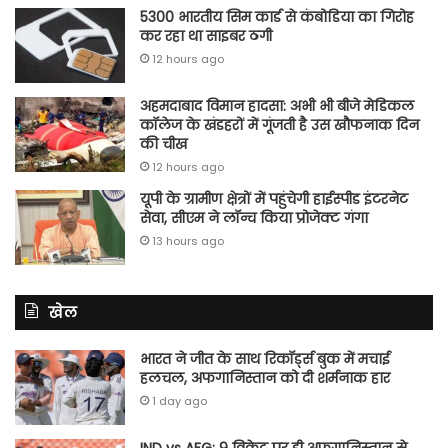
5300 भारतीय सिम कार्ड से कंबोडिया का गिरोह
कर रहा था साइबर ठगी
12 hours ago
अहमदाबाद विमान हादसा: अभी भी बीजे मेडिकल
कॉलेज के खंडहरों में गूंजती है उस खौफनाक दिन
की चीख
12 hours ago
यूपी के ग्रामीण क्षेत्रों में पहुंचेगी हाईस्पीड इंटरनेट
सेवा, सीएम ने लॉन्च किया प्रोजेक्ट गंगा
13 hours ago
खेल
भारत ने जीत के साथ रिकॉर्ड्स बुक में मचाई
हलचल, अफगानिस्तान को दी शर्मनाक हार
1 day ago
IND vs AFG: 9 विकेट पर ही अफगानिस्तान से