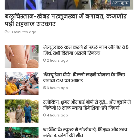
अंतर्राष्ट्रीय
बलूचिस्तान-खैबर पख्तूनख्वा में बगावत, कमजोर
पड़ी शहबाज सरकार
30 minutes ago
सेल्युलाइट कम करने से पहले जान लीजिए ये 5
मिथ, तभी दिखेगा असली रिजल्ट
2 hours ago
‘थैंक्यू रेखा दीदी’: दिल्ली लक्ष्मी योजना के लिए
जताया CM का आभार
3 hours ago
स्मोकिंग, शुगर और हाई बीपी से दूरी… और बुढ़ापे में
मिलेगी 13 साल ज्यादा डिमेंशिया-फ्री जिंदगी
4 hours ago
थाईलैंड के स्कूल में गोलीबारी, शिक्षक और छात्र
समेत 4 लोगों की मौत