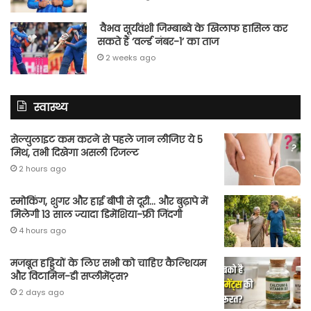
वैभव सूर्यवंशी जिम्बाब्वे के खिलाफ हासिल कर
सकते हैं ‘वर्ल्ड नंबर-1’ का ताज
2 weeks ago
स्वास्थ्य
सेल्युलाइट कम करने से पहले जान लीजिए ये 5
मिथ, तभी दिखेगा असली रिजल्ट
2 hours ago
स्मोकिंग, शुगर और हाई बीपी से दूरी… और बुढ़ापे में
मिलेगी 13 साल ज्यादा डिमेंशिया-फ्री जिंदगी
4 hours ago
मजबूत हड्डियों के लिए सभी को चाहिए कैल्शियम
और विटामिन-डी सप्लीमेंट्स?
2 days ago