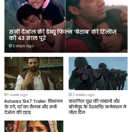
सनी देओल की डेब्यू फिल्म ‘बेताब’ की रिलीज
को 43 साल पूरे
2 days ago
1 week ago
2 weeks ago
Batwara 1947 Trailer: विभाजन
कारगिल युद्ध की जांबाजी और
के दंगे, दर्द का सैलाब और सनी
बॉलीवुड के देशभक्ति कनेक्शन ने
देओल की दहाड़
जीता दिल