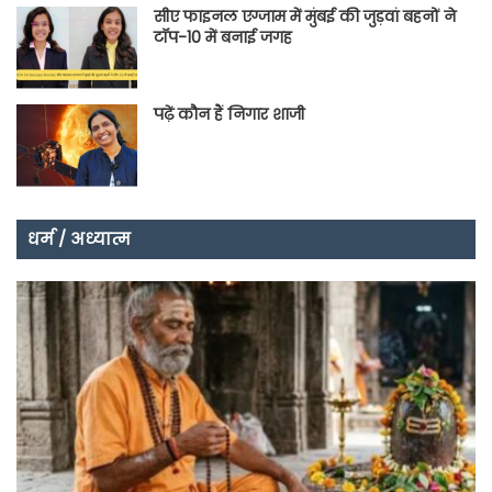
सीए फाइनल एग्जाम में मुंबई की जुड़वां बहनों ने
टॉप-10 में बनाई जगह
पढ़ें कौन हैं निगार शाजी
धर्म / अध्यात्म