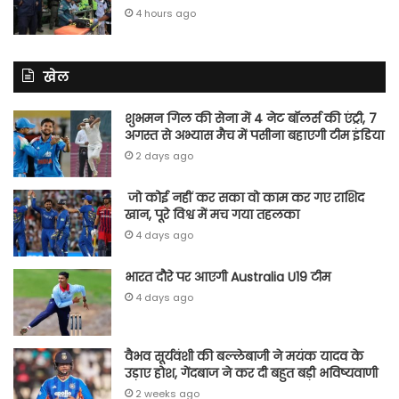
4 hours ago
खेल
शुभमन गिल की सेना में 4 नेट बॉलर्स की एंट्री, 7
अगस्त से अभ्यास मैच में पसीना बहाएगी टीम इंडिया
2 days ago
जो कोई नहीं कर सका वो काम कर गए राशिद
खान, पूरे विश्व में मच गया तहलका
4 days ago
भारत दौरे पर आएगी Australia U19 टीम
4 days ago
वैभव सूर्यवंशी की बल्लेबाजी ने मयंक यादव के
उड़ाए होश, गेंदबाज ने कर दी बहुत बड़ी भविष्यवाणी
2 weeks ago