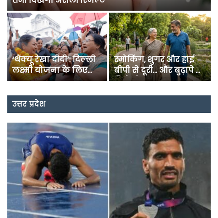
एक्सपोर्ट करेगा भारत
3.25 लाख करोड़ का मेगा
जनविश्वास या परफॉर्मेंस
सौदा: फ्रांस ने भारत को
टेस्ट? आज से अफसरों की
सौंपा राफेल विमानों के
फील्ड में हाजिरी, हर जिले
निर्माण का प्रस्ताव
का बनेगा रिपोर्ट कार्ड
उत्तर प्रदेश