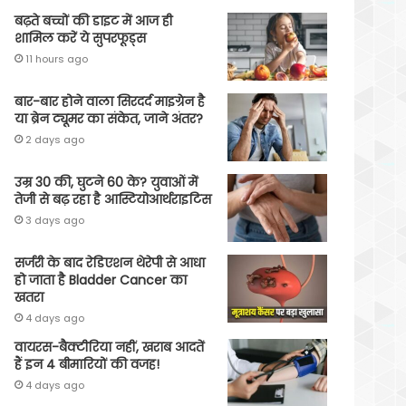
बढ़ते बच्चों की डाइट में आज ही
शामिल करें ये सुपरफूड्स
11 hours ago
बार-बार होने वाला सिरदर्द माइग्रेन है
या ब्रेन ट्यूमर का संकेत, जाने अंतर?
2 days ago
उम्र 30 की, घुटने 60 के? युवाओं में
तेजी से बढ़ रहा है आस्टियोआर्थराइटिस
3 days ago
सर्जरी के बाद रेडिएशन थेरेपी से आधा
हो जाता है Bladder Cancer का
खतरा
4 days ago
वायरस-बैक्टीरिया नहीं, खराब आदतें
हैं इन 4 बीमारियों की वजह!
4 days ago