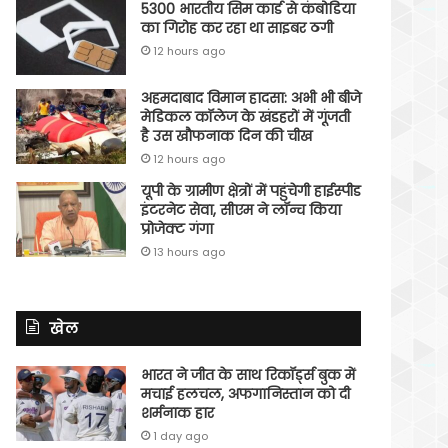
5300 भारतीय सिम कार्ड से कंबोडिया
का गिरोह कर रहा था साइबर ठगी
12 hours ago
अहमदाबाद विमान हादसा: अभी भी बीजे
मेडिकल कॉलेज के खंडहरों में गूंजती
है उस खौफनाक दिन की चीख
12 hours ago
यूपी के ग्रामीण क्षेत्रों में पहुंचेगी हाईस्पीड
इंटरनेट सेवा, सीएम ने लॉन्च किया
प्रोजेक्ट गंगा
13 hours ago
खेल
भारत ने जीत के साथ रिकॉर्ड्स बुक में
मचाई हलचल, अफगानिस्तान को दी
शर्मनाक हार
1 day ago