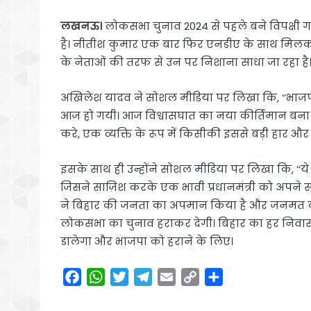
लखनऊ।
लोकसभा चुनाव 2024 से पहले बने विपक्षी ग
है। नीतीश कुमार एक बार फिर एनडीए के साथ मिलकर 
के नेताओं की तरफ से उन पर निशाना साधा जा रहा ह
अखिलेश यादव ने सोशल मीडिया पर लिखा कि, ‘‘भाज
आज हो गयी। आज विश्वासघात का नया कीर्तिमान बना
करे, एक व्यक्ति के रूप में किसीकी इससे बड़ी हार और
इसके साथ ही उन्होंने सोशल मीडिया पर लिखा कि, ‘‘
जिसने साज़िश करके एक भावी प्रधानमंत्री को अपने 
ने बिहार की जनता का अपमान किया है और जनमत
लोकसभा का चुनाव हराकर देगी। बिहार का हर निवास
डालेगा और भाजपा को हराने के लिए।
F
W
T
T
E
C
S
a
h
w
e
m
o
h