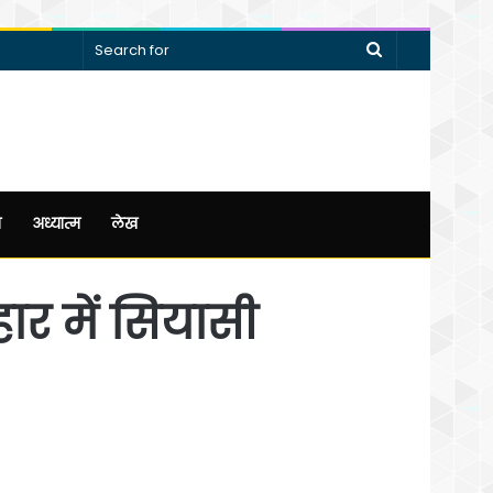
Search
for
न
अध्यात्म
लेख
ार में सियासी