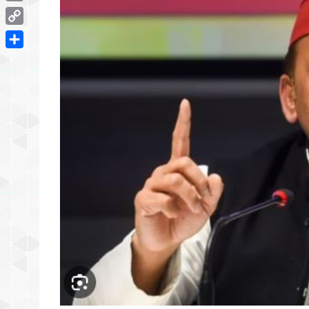
Email
Copy
Link
Share