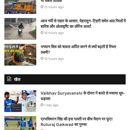
भी सबसे अधिक
15 hours ago
आज गर्मी से राहत के आसार, देहरादून-टिहरी समेत आठ जिलों में
बारिश और ओलावृष्टि का ऑरेंज अलर्ट
16 hours ago
भगवान शिव को चावल अर्पित करने से क्यों बढ़ती है स्थिर
लक्ष्मी?
16 hours ago
खेल
Vaibhav Suryavanshi के दोस्त ने बल्ले से मचाया धूम-
धड़ाका
1 day ago
प्रभसिमरन सिंह की इस गलती पर बीच मैदान पर फूटा
Ruturaj Gaikwad का गुस्सा