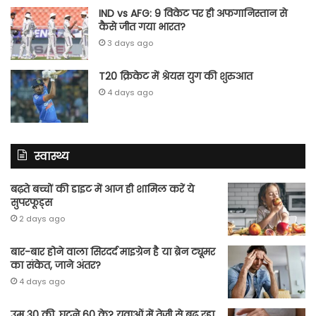
IND vs AFG: 9 विकेट पर ही अफगानिस्तान से
कैसे जीत गया भारत?
3 days ago
T20 क्रिकेट में श्रेयस युग की शुरुआत
4 days ago
स्वास्थ्य
बढ़ते बच्चों की डाइट में आज ही शामिल करें ये
सुपरफूड्स
2 days ago
बार-बार होने वाला सिरदर्द माइग्रेन है या ब्रेन ट्यूमर
का संकेत, जाने अंतर?
4 days ago
उम्र 30 की, घुटने 60 के? युवाओं में तेजी से बढ़ रहा