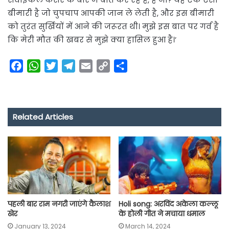
बीमारी है जो चुपचाप आपकी जान ले लेती है, और इस बीमारी
को तुरंत सुर्खियों में आने की जरूरत थी। मुझे इस बात पर गर्व है
कि मेरी मौत की खबर से मुझे क्या हासिल हुआ है।’
F
W
T
T
E
C
S
a
h
w
e
m
o
h
c
a
i
l
a
p
a
e
t
t
e
i
y
r
Related Articles
b
s
t
g
l
L
e
o
A
e
r
i
o
p
r
a
n
k
p
m
k
पहली बार राम नगरी जाएंगे कैलाश
Holi song: अरविंद अकेला कल्लू
खेर
के होली गीत ने मचाया धमाल
January 13, 2024
March 14, 2024