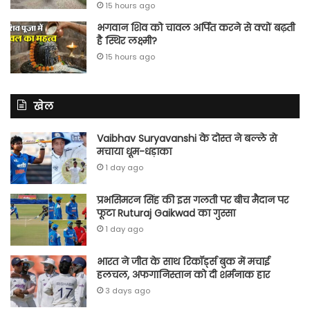
15 hours ago
भगवान शिव को चावल अर्पित करने से क्यों बढ़ती
है स्थिर लक्ष्मी?
15 hours ago
खेल
Vaibhav Suryavanshi के दोस्त ने बल्ले से
मचाया धूम-धड़ाका
1 day ago
प्रभसिमरन सिंह की इस गलती पर बीच मैदान पर
फूटा Ruturaj Gaikwad का गुस्सा
1 day ago
भारत ने जीत के साथ रिकॉर्ड्स बुक में मचाई
हलचल, अफगानिस्तान को दी शर्मनाक हार
3 days ago