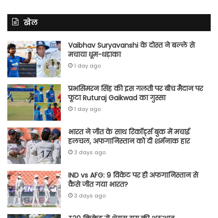
खेल
Vaibhav Suryavanshi के दोस्त ने बल्ले से
मचाया धूम-धड़ाका
1 day ago
प्रभसिमरन सिंह की इस गलती पर बीच मैदान पर
फूटा Ruturaj Gaikwad का गुस्सा
1 day ago
भारत ने जीत के साथ रिकॉर्ड्स बुक में मचाई
हलचल, अफगानिस्तान को दी शर्मनाक हार
3 days ago
IND vs AFG: 9 विकेट पर ही अफगानिस्तान से
कैसे जीत गया भारत?
3 days ago