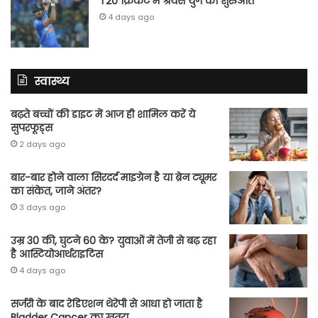
T20 क्रिकेट में श्रेयस युग की शुरुआत
4 days ago
स्वास्थ्य
बढ़ते बच्चों की डाइट में आज ही शामिल करें ये
सुपरफूड्स
2 days ago
बार-बार होने वाला सिरदर्द माइग्रेन है या ब्रेन ट्यूमर
का संकेत, जाने अंतर?
3 days ago
उम्र 30 की, घुटने 60 के? युवाओं में तेजी से बढ़ रहा
है आस्टियोआर्थराइटिस
4 days ago
सर्जरी के बाद रेडिएशन थेरेपी से आधा हो जाता है
Bladder Cancer का खतरा