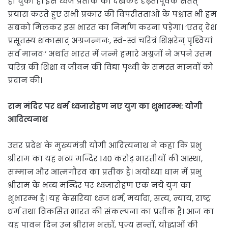
हो चुकी है। इस ध्वज प्रतीक को देखकर दृढ़तापूर्वक सतत्
प्रयास करते हुए सभी प्रकार की विपरीतताओं के पश्चात भी हम
सबको मिलकर इस भारत का निर्माण करना पड़ेगा। ‘एतद् देश
प्रसूतस्य शकासाद् अग्रजन्मनः, स्वं-स्वं चरित्रं शिक्षरेन् पृथ्वियां
सर्व मानवः’ अर्थात भारत में जन्मे हमारे अग्र्रजों ने अपने उत्तम
चरित्र की शिक्षा व जीवन की विद्या पृथ्वी के समस्त मानवों को
प्रदान की।
राम मंदिर पर धर्म ध्वजारोहण नए युग का शुभारम्भ: योगी
आदित्यनाथ
उत्तर प्रदेश के मुख्यमंत्री योगी आदित्यनाथ ने कहा कि प्रभु
श्रीराम का यह भव्य मन्दिर 140 करोड़ भारतीयों की आस्था,
सम्मान और आत्मगौरव का प्रतीक है। अयोध्या धाम में प्रभु
श्रीराम के भव्य मन्दिर पर ध्वजारोहण एक नये युग का
शुभारम्भ है। यह केसरिया ध्वज धर्म, मर्यादा, सत्य, न्याय, राष्ट्र
धर्म तथा विकसित भारत की संकल्पना का प्रतीक है। आज का
यह पावन दिन उन श्रीराम भक्तों, पूज्य सन्तों, योद्धाओं की