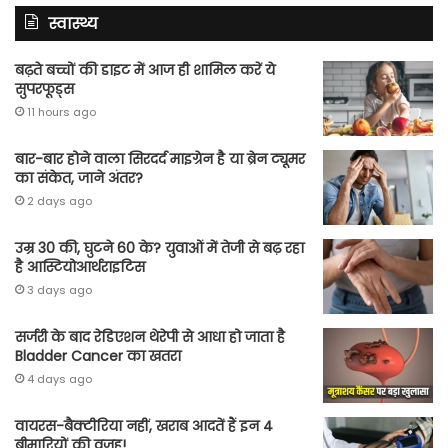
स्वास्थ्य
बढ़ते बच्चों की डाइट में आज ही शामिल करें ये
सुपरफूड्स
11 hours ago
बार-बार होने वाला सिरदर्द माइग्रेन है या ब्रेन ट्यूमर
का संकेत, जाने अंतर?
2 days ago
उम्र 30 की, घुटने 60 के? युवाओं में तेजी से बढ़ रहा
है आस्टियोआर्थराइटिस
3 days ago
सर्जरी के बाद रेडिएशन थेरेपी से आधा हो जाता है
Bladder Cancer का खतरा
4 days ago
वायरस-बैक्टीरिया नहीं, खराब आदतें हैं इन 4
बीमारियों की वजह!