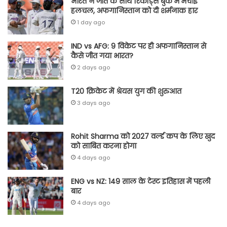
भारत ने जीत के साथ रिकॉर्ड्स बुक में मचाई
हलचल, अफगानिस्तान को दी शर्मनाक हार
1 day ago
IND vs AFG: 9 विकेट पर ही अफगानिस्तान से
कैसे जीत गया भारत?
2 days ago
T20 क्रिकेट में श्रेयस युग की शुरुआत
3 days ago
Rohit Sharma को 2027 वर्ल्‍ड कप के लिए खुद
को साबित करना होगा
4 days ago
ENG vs NZ: 149 साल के टेस्‍ट इतिहास में पहली
बार
4 days ago