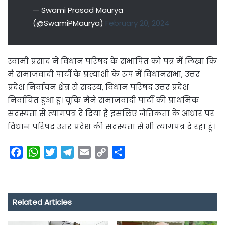
— Swami Prasad Maurya
(@SwamiPMaurya)
February 20, 2024
स्वामी प्रसाद ने विधान परिषद के सभापित को पत्र में लिखा कि
मैं समाजवादी पार्टी के प्रत्याशी के रूप में विधानसभा, उत्तर
प्रदेश निर्वाचन क्षेत्र से सदस्य, विधान परिषद उत्तर प्रदेश
निर्वाचित हुआ हूं। चूंकि मैंने समाजवादी पार्टी की प्राथमिक
सदस्यता से त्यागपत्र दे दिया है इसलिए नैतिकता के आधार पर
विधान परिषद उत्तर प्रदेश की सदस्यता से भी त्यागपत्र दे रहा हूं।
F
W
T
T
E
C
S
a
h
w
e
m
o
h
c
a
i
l
a
p
a
e
t
t
e
i
y
r
Related Articles
b
s
t
g
l
L
e
o
A
e
r
i