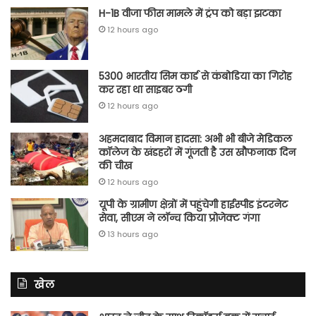
H-1B वीजा फीस मामले में ट्रंप को बड़ा झटका
12 hours ago
5300 भारतीय सिम कार्ड से कंबोडिया का गिरोह
कर रहा था साइबर ठगी
12 hours ago
अहमदाबाद विमान हादसा: अभी भी बीजे मेडिकल
कॉलेज के खंडहरों में गूंजती है उस खौफनाक दिन
की चीख
12 hours ago
यूपी के ग्रामीण क्षेत्रों में पहुंचेगी हाईस्पीड इंटरनेट
सेवा, सीएम ने लॉन्च किया प्रोजेक्ट गंगा
13 hours ago
खेल