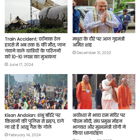
o
p
r
a
n
k
p
m
k
Train Accident: दर्दनाक रेल
मथुरा के दौरे पर आज गृहमंत्री
हादसे में अब तक 15 की मौत, जान
अमित शाह
गंवाने वाले यात्रियों के परिजनों
December 31, 2023
को 10-10 लाख का मुआवजा
June 17, 2024
Kisan Andolan: शंभू बॉर्डर पर
अयोध्या में भव्य राम मंदिर पर
किसानों की पुलिस से झड़प, दागे
पीएम मोदी, संघ प्रमुख मोहन
जा रहे हैं आंसू गैस के गोले
भागवत और मुख्यमंत्री योगी ने
किया ध्वजारोहण
February 14, 2024