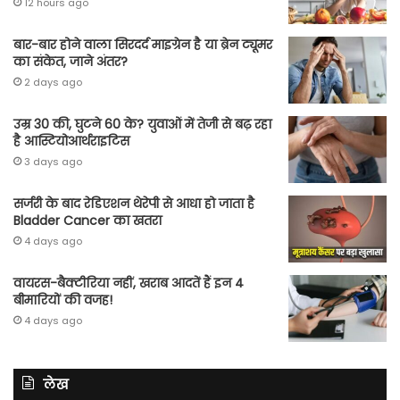
12 hours ago
बार-बार होने वाला सिरदर्द माइग्रेन है या ब्रेन ट्यूमर
का संकेत, जाने अंतर?
2 days ago
उम्र 30 की, घुटने 60 के? युवाओं में तेजी से बढ़ रहा
है आस्टियोआर्थराइटिस
3 days ago
सर्जरी के बाद रेडिएशन थेरेपी से आधा हो जाता है
Bladder Cancer का खतरा
4 days ago
वायरस-बैक्टीरिया नहीं, खराब आदतें हैं इन 4
बीमारियों की वजह!
4 days ago
लेख