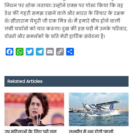
निधन पर शोक जताया। उन्होंने एक्स पर पोस्ट किया कि वह
देश की गहरी समझ रखने वाले और भारत के विचार के रक्षक
थे। सीताराम येचुरी जी एक मित्र थे। मैं हमारे बीच होने वाली
लंबी चर्चाओं को याद करूंगा। दुख की इस घड़ी में उनके परिवार,
दोस्तों और समर्थकों के प्रति मेरी हार्दिक संवेदना है।
F
W
T
T
E
C
S
a
h
w
e
m
o
h
c
a
i
l
a
p
a
e
t
t
e
i
y
r
Related Articles
b
s
t
g
l
L
e
o
A
e
r
i
o
p
r
a
n
k
p
m
k
उप्र महिलाओं के लिए पूरी तरह
लक्षद्वीप में शुरू होगी पहली