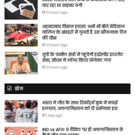
कर रहा था साइबर ठगी
12 hours ago
अहमदाबाद विमान हादसा: अभी भी बीजे मेडिकल
कॉलेज के खंडहरों में गूंजती है उस खौफनाक दिन
की चीख
12 hours ago
यूपी के ग्रामीण क्षेत्रों में पहुंचेगी हाईस्पीड इंटरनेट
सेवा, सीएम ने लॉन्च किया प्रोजेक्ट गंगा
13 hours ago
खेल
भारत ने जीत के साथ रिकॉर्ड्स बुक में मचाई
हलचल, अफगानिस्तान को दी शर्मनाक हार
1 day ago
IND vs AFG: 9 विकेट पर ही अफगानिस्तान से