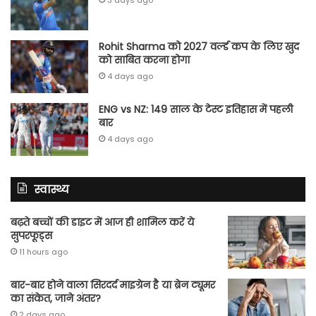
3 days ago
Rohit Sharma को 2027 वर्ल्‍ड कप के लिए खुद
को साबित करना होगा
4 days ago
ENG vs NZ: 149 साल के टेस्‍ट इतिहास में पहली
बार
4 days ago
स्वास्थ्य
बढ़ते बच्चों की डाइट में आज ही शामिल करें ये
सुपरफूड्स
11 hours ago
बार-बार होने वाला सिरदर्द माइग्रेन है या ब्रेन ट्यूमर
का संकेत, जाने अंतर?
2 days ago