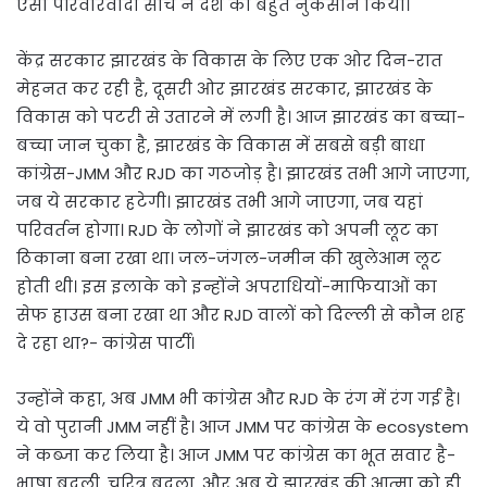
ऐसी परिवारवादी सोच ने देश को बहुत नुकसान किया।
केंद्र सरकार झारखंड के विकास के लिए एक ओर दिन-रात
मेहनत कर रही है, दूसरी ओर झारखंड सरकार, झारखंड के
विकास को पटरी से उतारने में लगी है। आज झारखंड का बच्चा-
बच्चा जान चुका है, झारखंड के विकास में सबसे बड़ी बाधा
कांग्रेस-JMM और RJD का गठजोड़ है। झारखंड तभी आगे जाएगा,
जब ये सरकार हटेगी। झारखंड तभी आगे जाएगा, जब यहां
परिवर्तन होगा। RJD के लोगों ने झारखंड को अपनी लूट का
ठिकाना बना रखा था। जल-जंगल-जमीन की खुलेआम लूट
होती थी। इस इलाके को इन्होंने अपराधियों-माफियाओं का
सेफ हाउस बना रखा था और RJD वालों को दिल्ली से कौन शह
दे रहा था?- कांग्रेस पार्टी।
उन्होंने कहा, अब JMM भी कांग्रेस और RJD के रंग में रंग गई है।
ये वो पुरानी JMM नहीं है। आज JMM पर कांग्रेस के ecosystem
ने कब्जा कर लिया है। आज JMM पर कांग्रेस का भूत सवार है-
भाषा बदली, चरित्र बदला, और अब ये झारखंड की आत्मा को ही