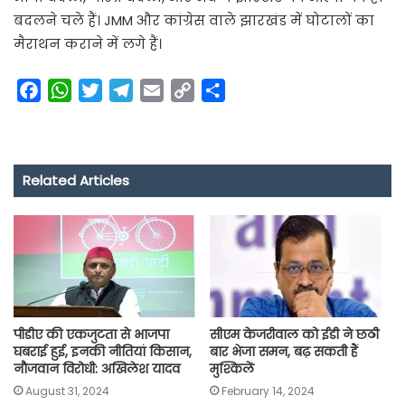
बदलने चले हैं। JMM और कांग्रेस वाले झारखंड में घोटालों का
मैराथन कराने में लगे हैं।
F
W
T
T
E
C
S
a
h
w
e
m
o
h
c
a
i
l
a
p
a
e
t
t
e
i
y
r
Related Articles
b
s
t
g
l
L
e
o
A
e
r
i
o
p
r
a
n
k
p
m
k
पीडीए की एकजुटता से भाजपा
सीएम केजरीवाल को ईडी ने छठी
घबराई हुई, इनकी नीतियां किसान,
बार भेजा समन, बढ़ सकती हैं
नौजवान विरोधी: अखिलेश यादव
मुश्किलें
August 31, 2024
February 14, 2024