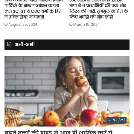
सपा व कांग्रेस जैसी आरक्षण विरोधी
Lok Sabha Elections 2024:
पार्टियों के साथ गठबंधन करना
सपा ने 6 प्रत्याशियों की एक और
क्या SC, ST व OBC वर्गों के हित
लिस्ट की जारी, तृणमूल कांग्रेस के
में उचित होगा: मायावती
लिए भदोही की सीट छोड़ी
August 25, 2024
March 15, 2024
अभी-अभी
जीवनशैली
बढ़ते बच्चों की डाइट में आज ही शामिल करें ये