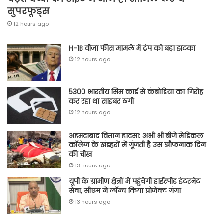
सुपरफूड्स
12 hours ago
H-1B वीजा फीस मामले में ट्रंप को बड़ा झटका
12 hours ago
5300 भारतीय सिम कार्ड से कंबोडिया का गिरोह
कर रहा था साइबर ठगी
12 hours ago
अहमदाबाद विमान हादसा: अभी भी बीजे मेडिकल
कॉलेज के खंडहरों में गूंजती है उस खौफनाक दिन
की चीख
13 hours ago
यूपी के ग्रामीण क्षेत्रों में पहुंचेगी हाईस्पीड इंटरनेट
सेवा, सीएम ने लॉन्च किया प्रोजेक्ट गंगा
13 hours ago