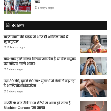
बार
5 days ago
स्वास्थ्य
बढ़ते बच्चों की डाइट में आज ही शामिल करें ये
सुपरफूड्स
12 hours ago
बार-बार होने वाला सिरदर्द माइग्रेन है या ब्रेन ट्यूमर
का संकेत, जाने अंतर?
2 days ago
उम्र 30 की, घुटने 60 के? युवाओं में तेजी से बढ़ रहा
है आस्टियोआर्थराइटिस
3 days ago
सर्जरी के बाद रेडिएशन थेरेपी से आधा हो जाता है
Bladder Cancer का खतरा