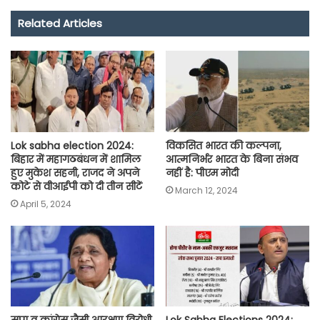
e
t
t
e
i
y
r
Related Articles
b
s
t
g
l
L
e
o
A
e
r
i
o
p
r
a
n
k
p
m
k
Lok sabha election 2024:
विकसित भारत की कल्पना,
बिहार में महागठबंधन में शामिल
आत्मनिर्भर भारत के बिना संभव
हुए मुकेश सहनी, राजद ने अपने
नहीं है: पीएम मोदी
कोटे से वीआईपी को दी तीन सीटें
March 12, 2024
April 5, 2024