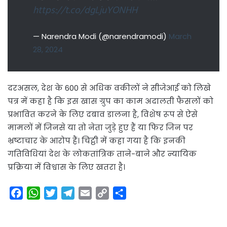
https://t.co/dgLjuYONHH
— Narendra Modi (@narendramodi)
March
28, 2024
दरअसल, देश के 600 से अधिक वकीलों ने सीजेआई को लिखे
पत्र में कहा है कि इस खास ग्रुप का काम अदालती फैसलों को
प्रभावित करने के लिए दबाव डालना है, विशेष रूप से ऐसे
मामलों में जिनसे या तो नेता जुड़े हुए हैं या फिर जिन पर
भ्रष्टाचार के आरोप हैं। चिट्ठी में कहा गया है कि इनकी
गतिविधियां देश के लोकतांत्रिक ताने-बाने और न्यायिक
प्रक्रिया में विश्वास के लिए खतरा है।
F
W
T
T
E
C
S
a
h
w
e
m
o
h
c
a
i
l
a
p
a