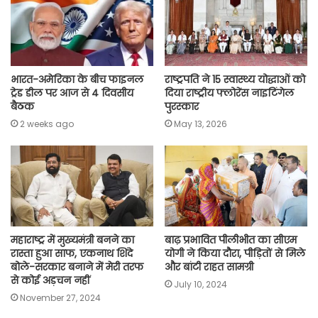
k
p
m
k
भारत-अमेरिका के बीच फाइनल
राष्ट्रपति ने 15 स्वास्थ्य योद्धाओं को
ट्रेड डील पर आज से 4 दिवसीय
दिया राष्ट्रीय फ्लोरेंस नाइटिंगेल
बैठक
पुरस्कार
2 weeks ago
May 13, 2026
महाराष्ट्र में मुख्यमंत्री बनने का
बाढ़ प्रभावित पीलीभीत का सीएम
रास्ता हुआ साफ, एकनाथ शिंदे
योगी ने किया दौरा, पीड़ितों से मिले
बोले-सरकार बनाने में मेरी तरफ
और बांटी राहत सामग्री
से कोई अड़चन नहीं
July 10, 2024
November 27, 2024