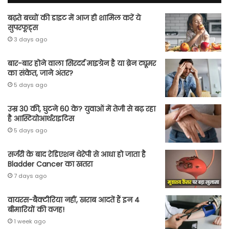
बढ़ते बच्चों की डाइट में आज ही शामिल करें ये
सुपरफूड्स
3 days ago
बार-बार होने वाला सिरदर्द माइग्रेन है या ब्रेन ट्यूमर
का संकेत, जाने अंतर?
5 days ago
उम्र 30 की, घुटने 60 के? युवाओं में तेजी से बढ़ रहा
है आस्टियोआर्थराइटिस
5 days ago
सर्जरी के बाद रेडिएशन थेरेपी से आधा हो जाता है
Bladder Cancer का खतरा
7 days ago
वायरस-बैक्टीरिया नहीं, खराब आदतें हैं इन 4
बीमारियों की वजह!
1 week ago