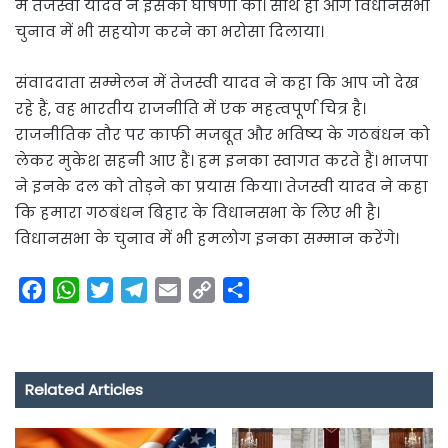
में तेजस्वी यादव ने इसकी घोषणा की। साथ ही आगे विधानसभा
चुनाव में भी सहयोग करने का भरोसा दिलाया।
संवाददाता सम्मेलन में तेजस्वी यादव ने कहा कि आप जो देख
रहे हैं, वह भारतीय राजनीति में एक महत्वपूर्ण चित्र है।
राजनीतिक तौर पर काफी मजबूत और भविष्य के गठबंधन को
लेकर मुकेश सहनी आए हैं। हम इनका स्वागत करते हैं। भाजपा
ने इनके दल को तोड़ने का प्रयास किया। तेजस्वी यादव ने कहा
कि हमारा गठबंधन बिहार के विधानसभा के लिए भी है।
विधानसभा के चुनाव में भी हमलोग इनका सम्मान करेंगे।
F
W
T
T
E
C
S
a
h
w
e
m
o
h
c
a
i
l
a
p
a
e
t
t
e
i
y
r
Related Articles
b
s
t
g
l
L
e
o
A
e
r
i
o
p
r
a
n