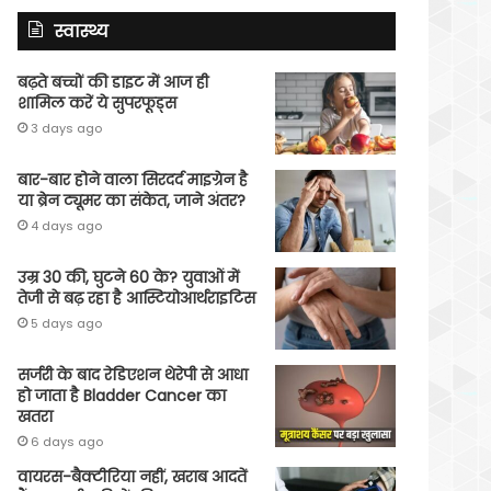
स्वास्थ्य
बढ़ते बच्चों की डाइट में आज ही
शामिल करें ये सुपरफूड्स
3 days ago
बार-बार होने वाला सिरदर्द माइग्रेन है
या ब्रेन ट्यूमर का संकेत, जाने अंतर?
4 days ago
उम्र 30 की, घुटने 60 के? युवाओं में
तेजी से बढ़ रहा है आस्टियोआर्थराइटिस
5 days ago
सर्जरी के बाद रेडिएशन थेरेपी से आधा
हो जाता है Bladder Cancer का
खतरा
6 days ago
वायरस-बैक्टीरिया नहीं, खराब आदतें