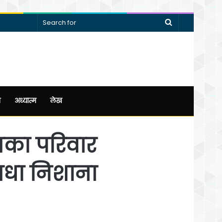
Search
for
न
अध्यात्म
लेख
नका परिवार
ाधा निशाना