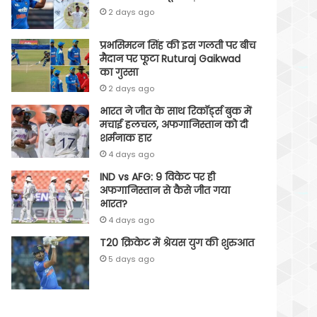
2 days ago
प्रभसिमरन सिंह की इस गलती पर बीच
मैदान पर फूटा Ruturaj Gaikwad
का गुस्सा
2 days ago
भारत ने जीत के साथ रिकॉर्ड्स बुक में
मचाई हलचल, अफगानिस्तान को दी
शर्मनाक हार
4 days ago
IND vs AFG: 9 विकेट पर ही
अफगानिस्तान से कैसे जीत गया
भारत?
4 days ago
T20 क्रिकेट में श्रेयस युग की शुरुआत
5 days ago