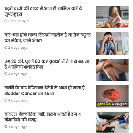
बढ़ते बच्चों की डाइट में आज ही शामिल करें ये
सुपरफूड्स
11 hours ago
बार-बार होने वाला सिरदर्द माइग्रेन है या ब्रेन ट्यूमर
का संकेत, जाने अंतर?
2 days ago
उम्र 30 की, घुटने 60 के? युवाओं में तेजी से बढ़ रहा
है आस्टियोआर्थराइटिस
3 days ago
सर्जरी के बाद रेडिएशन थेरेपी से आधा हो जाता है
Bladder Cancer का खतरा
4 days ago
वायरस-बैक्टीरिया नहीं, खराब आदतें हैं इन 4
बीमारियों की वजह!
4 days ago