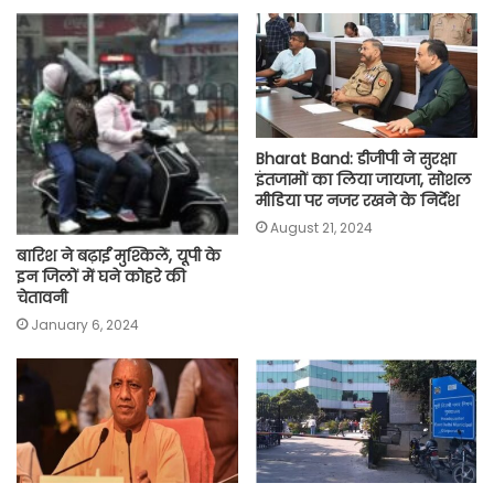
o
A
e
r
i
o
p
r
a
n
k
p
m
k
Bharat Band: डीजीपी ने सुरक्षा
इंतजामों का लिया जायजा, सोशल
मीडिया पर नजर रखने के निर्देश
August 21, 2024
बारिश ने बढ़ाईं मुश्किलें, यूपी के
इन जिलों में घने कोहरे की
चेतावनी
January 6, 2024