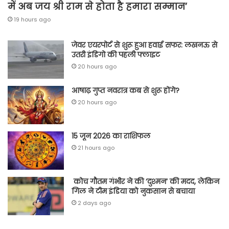
में अब जय श्री राम से होता है हमारा सम्मान’
19 hours ago
जेवर एयरपोर्ट से शुरू हुआ हवाई सफर: लखनऊ से
उतरी इंडिगो की पहली फ्लाइट
20 hours ago
आषाढ़ गुप्त नवरात्र कब से शुरू होंगे?
20 hours ago
15 जून 2026 का राशिफल
21 hours ago
कोच गौतम गंभीर ने की ‘दुश्मन’ की मदद, लेकिन
गिल ने टीम इंडिया को नुकसान से बचाया
2 days ago