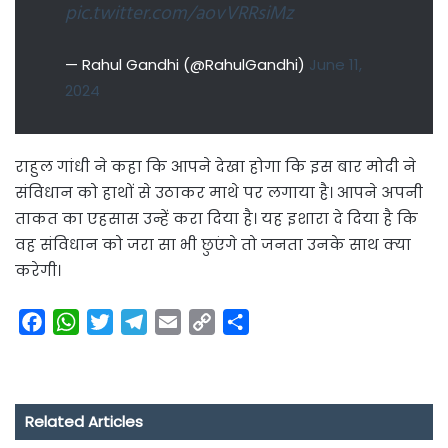
pic.twitter.com/aovVRRsiMz
— Rahul Gandhi (@RahulGandhi)
June 11,
2024
राहुल गांधी ने कहा कि आपने देखा होगा कि इस बार मोदी ने
संविधान को हाथों से उठाकर माथे पर लगाया है। आपने अपनी
ताकत का एहसास उन्हें करा दिया है। यह इशारा दे दिया है कि
वह संविधान को जरा सा भी छुएंगे तो जनता उनके साथ क्या
करेगी।
F
W
T
T
E
C
S
a
h
w
e
m
o
h
c
a
i
l
a
p
a
e
t
t
e
i
y
r
Related Articles
b
s
t
g
l
L
e