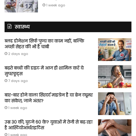
1 week ago
स्वास्थ्य
ब्लड डोनेशन सिर्फ पुण्य का काम नहीं, बल्कि
अच्छी सेहत की भी है चाबी
2 days ago
बढ़ते बच्चों की डाइट में आज ही शामिल करें ये
सुपरफूड्स
7 days ago
बार-बार होने वाला सिरदर्द माइग्रेन है या ब्रेन ट्यूमर
का संकेत, जाने अंतर?
1 week ago
उम्र 30 की, घुटने 60 के? युवाओं में तेजी से बढ़ रहा
है आस्टियोआर्थराइटिस
1 week ago