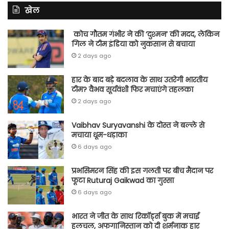
खेल
कोच गौतम गंभीर ने की ‘दुश्मन’ की मदद, लेकिन
गिल ने टीम इंडिया को नुकसान से बचाया
2 days ago
हार के बाद बड़े बदलाव के साथ उतरेगी भारतीय
टीम? वैभव सूर्यवंशी फिर मचाएंगे तहलका
2 days ago
Vaibhav Suryavanshi के दोस्त ने बल्ले से
मचाया धूम-धड़ाका
6 days ago
प्रभसिमरन सिंह की इस गलती पर बीच मैदान पर
फूटा Ruturaj Gaikwad का गुस्सा
6 days ago
भारत ने जीत के साथ रिकॉर्ड्स बुक में मचाई
हलचल, अफगानिस्तान को दी शर्मनाक हार