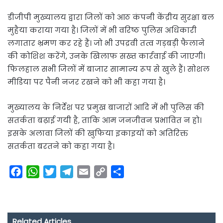
डीजीपी मुख्यालय द्वारा जिलों को आठ कंपनी केंद्रीय सुरक्षा बल
मुहैया कराया गया है। जिलों में भी वरिष्ठ पुलिस अधिकारी
लगातार भ्रमण कर रहे हैं। जो भी उपद्रवी तत्व गड़बड़ी फैलाने
की कोशिश करेंगे, उनके खिलाफ सख्त कार्रवाई की जाएगी।
फिलहाल सभी जिलों में बाजार सामान्य रूप से खुले हैं। सोशल
मीडिया पर पैनी नजर रखने को भी कहा गया है।
मुख्यालय के निर्देश पर प्रमुख बाजारों आदि में भी पुलिस की
सतर्कता बढ़ाई गयी है, ताकि आम जनजीवन प्रभावित न हो।
इसके अलावा जिलों की खुफिया इकाइयों को अतिरिक्त
सतर्कता बरतने को कहा गया है।
F
W
T
T
E
C
S
a
h
w
e
m
o
h
c
a
i
l
a
p
a
e
t
t
e
i
y
r
Related Articles