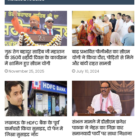
b
s
t
g
l
L
e
o
A
e
r
i
o
p
r
a
n
k
p
m
k
गुरु तेग बहादुर साहिब जी महाराज
बाढ़ प्रभावित पीलीभीत का सीएम
के 350वें शहीदी दिवस के कार्यक्रम
योगी ने किया दौरा, पीड़ितों से मिले
में शामिल हुए सीएम योगी
और बांटी राहत सामग्री
November 25, 2025
July 10, 2024
संभल मामले में डीसीएम ब्रजेश
लखनऊ के HDFC बैंक के पूर्व
पाठक ने नेहरू का जिक्र कर
कर्मचारी किया सुसाइड, दो पेज में
समाजवादी पार्टी पर साधा निशाना
लिखा सुसाइड नोट