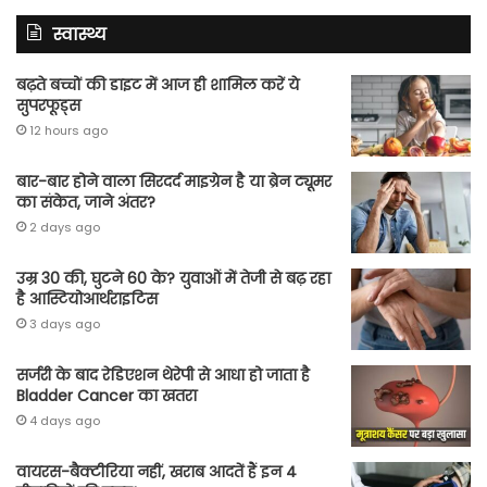
स्वास्थ्य
बढ़ते बच्चों की डाइट में आज ही शामिल करें ये
सुपरफूड्स
12 hours ago
बार-बार होने वाला सिरदर्द माइग्रेन है या ब्रेन ट्यूमर
का संकेत, जाने अंतर?
2 days ago
उम्र 30 की, घुटने 60 के? युवाओं में तेजी से बढ़ रहा
है आस्टियोआर्थराइटिस
3 days ago
सर्जरी के बाद रेडिएशन थेरेपी से आधा हो जाता है
Bladder Cancer का खतरा
4 days ago
वायरस-बैक्टीरिया नहीं, खराब आदतें हैं इन 4