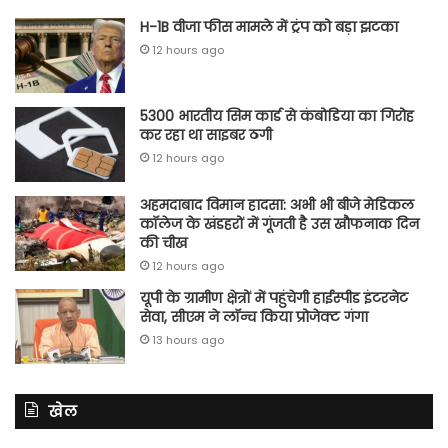
H-1B वीजा फीस मामले में ट्रंप को बड़ा झटका
12 hours ago
5300 भारतीय सिम कार्ड से कंबोडिया का गिरोह
कर रहा था साइबर ठगी
12 hours ago
अहमदाबाद विमान हादसा: अभी भी बीजे मेडिकल
कॉलेज के खंडहरों में गूंजती है उस खौफनाक दिन
की चीख
12 hours ago
यूपी के ग्रामीण क्षेत्रों में पहुंचेगी हाईस्पीड इंटरनेट
सेवा, सीएम ने लॉन्च किया प्रोजेक्ट गंगा
13 hours ago
खेल