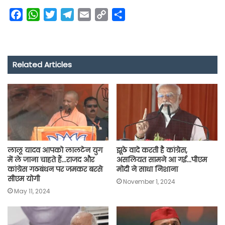
F
W
T
T
E
C
S
a
h
w
e
m
o
h
c
a
i
l
a
p
a
e
t
t
e
i
y
r
Related Articles
b
s
t
g
l
L
e
o
A
e
r
i
o
p
r
a
n
k
p
m
k
लालू यादव आपको लालटेन युग
झूठे वादे करती है कांग्रेस,
में ले जाना चाहते हैं…राजद और
असलियत सामने आ गई…पीएम
कांग्रेस गठबंधन पर जमकर बरसे
मोदी ने साधा निशाना
सीएम योगी
November 1, 2024
May 11, 2024