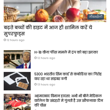
जीवनशैली
बढ़ते बच्चों की डाइट में आज ही शामिल करें ये
सुपरफूड्स
12 hours ago
H-1B वीजा फीस मामले में ट्रंप को बड़ा झटका
12 hours ago
5300 भारतीय सिम कार्ड से कंबोडिया का गिरोह
कर रहा था साइबर ठगी
13 hours ago
अहमदाबाद विमान हादसा: अभी भी बीजे मेडिकल
कॉलेज के खंडहरों में गूंजती है उस खौफनाक दिन
की चीख