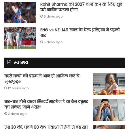
Rohit Sharma को 2027 वर्ल्‍ड कप के लिए खुद
को साबित करना होगा
5 days ago
ENG vs NZ: 149 साल के टेस्‍ट इतिहास में पहली
बार
5 days ago
स्वास्थ्य
बढ़ते बच्चों की डाइट में आज ही शामिल करें ये
सुपरफूड्स
12 hours ago
बार-बार होने वाला सिरदर्द माइग्रेन है या ब्रेन ट्यूमर
का संकेत, जाने अंतर?
2 days ago
उम्र 30 की, घुटने 60 के? युवाओं में तेजी से बढ़ रहा