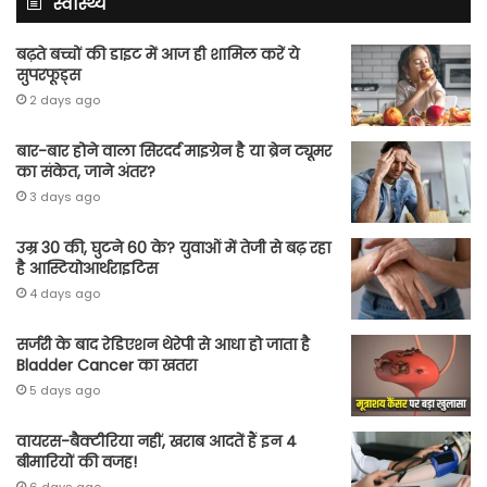
स्वास्थ्य
बढ़ते बच्चों की डाइट में आज ही शामिल करें ये
सुपरफूड्स
2 days ago
बार-बार होने वाला सिरदर्द माइग्रेन है या ब्रेन ट्यूमर
का संकेत, जाने अंतर?
3 days ago
उम्र 30 की, घुटने 60 के? युवाओं में तेजी से बढ़ रहा
है आस्टियोआर्थराइटिस
4 days ago
सर्जरी के बाद रेडिएशन थेरेपी से आधा हो जाता है
Bladder Cancer का खतरा
5 days ago
वायरस-बैक्टीरिया नहीं, खराब आदतें हैं इन 4
बीमारियों की वजह!