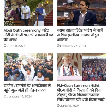
o
p
r
a
n
k
p
m
k
Modi Oath ceremony: नरेंद्र
बसपा सांसद रितेश पांडेय ने पार्टी
मोदी ने तीसरी बार ली प्रधानमंत्री पद
से दिया इस्तीफा, भाजपा में हुए
की शपथ
शामिल
June 9, 2024
February 25, 2024
उज्जैन : राहगीरी के आनंदोत्सव मे
PM-Kisan Samman Nidhi:
पहुंचे मुख्यमंत्री डॉ मोहन यादव
पीएम मोदी ने किसानों को दिया
तोहफा, पीएम किसान सम्मान
January 14, 2024
निधि योजना की 17वीं किस्त जारी
June 18, 2024