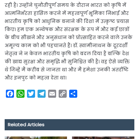
रही है। उन्होंने चुनौतीपूर्ण समय के दौरान भारत को कृषि में
आत्मनिर्भरता हासिल करने में महत्वपूर्ण भूमिका निभाई और
भारतीय कृषि को आधुनिक बनाने की दिशा में उत्कृष्ट प्रयास
किए। हम एक अन्वेषक और संरक्षक के रूप में और कई छात्रों
के बीच सीखने और अनुसंधान को प्रोत्साहित करने वाले उनके
अमूल्य काम को भी पहचानते हैं। डॉ. स्वामीनाथन के दूरदर्शी
नेतृत्व ने न केवल भारतीय कृषि को बदल दिया है बल्कि देश
की खाद्य सुरक्षा और समृद्धि भी सुनिश्चित की है। वह ऐसे व्यक्ति
थे जिन्हें मैं करीब से जानता था और मैं हमेशा उनकी अंतर्दृष्टि
और इनपुट को महत्व देता था।
F
W
T
T
E
C
S
a
h
w
e
m
o
h
c
a
i
l
a
p
a
e
t
t
e
i
y
r
Related Articles
b
s
t
g
l
L
e
o
A
e
r
i