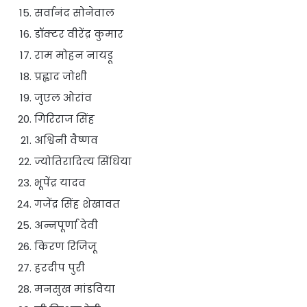
सर्वानंद सोनेवाल
डॉक्टर वीरेंद्र कुमार
राम मोहन नायडू
प्रह्लाद जोशी
जुएल ओरांव
गिरिराज सिंह
अश्विनी वैष्णव
ज्योतिरादित्य सिंधिया
भूपेंद्र यादव
गजेंद्र सिंह शेखावत
अन्नपूर्णा देवी
किरण रिजिजू
हरदीप पुरी
मनसुख मांडविया