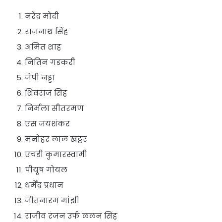
नरेंद्र मोदी
राजनाथ सिंह
अमित शाह
नितिन गडकरी
जेपी नड्डा
शिवराज सिंह
निर्मला सीतरमण
एस जयशंकर
मनोहर लाल खट्टर
एचडी कुमारस्वामी
पीयूष गोयल
धर्मेंद्र प्रधान
जीतनारम मांझी
राजीव रंजन उर्फ ललन सिंह