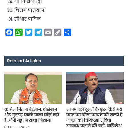
जी किशन रेड्डी
चिराग पासवान
सीआर पाटिल
F
W
T
T
E
C
S
a
h
w
e
m
o
h
c
a
i
l
a
p
a
e
t
t
e
i
y
r
Related Articles
b
s
t
g
l
L
e
o
A
e
r
i
o
p
r
a
n
k
p
m
k
कांग्रेस जितना बेईमान, धोखेबाज
भाजपा को दूसरों के शुरू किये गये
और गुमराह करने वाला कोई नहीं
काम का फीता काटने की जल्दी है
है…जेपी नड्डा ने साधा निशाना
जनता को चिकित्सा सुविधा
उपलब्ध कराने की नहीं: अखिलेश
May 15, 2024