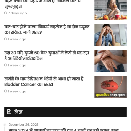
बढ़ते बच्चों की डाइट में आज ही शामिल करें ये
सुपरफूड्स
7 days ago
बार-बार होने वाला सिरदर्द माइग्रेन है या ब्रेन ट्यूमर
का संकेत, जाने अंतर?
1 week ago
उम्र 30 की, घुटने 60 के? युवाओं में तेजी से बढ़ रहा
है आस्टियोआर्थराइटिस
1 week ago
सर्जरी के बाद रेडिएशन थेरेपी से आधा हो जाता है
Bladder Cancer का खतरा
1 week ago
लेख
December 26, 2023
साल 2024 में आचार्य चाणक्य की इन 4 बातों का रखें ध्यान, खुल