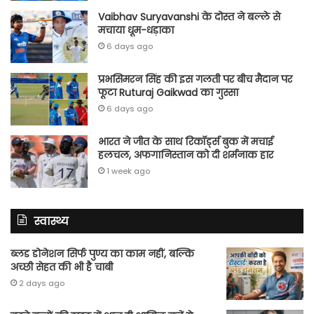
Vaibhav Suryavanshi के दोस्त ने बल्ले से
मचाया धूम-धड़ाका
6 days ago
प्रभसिमरन सिंह की इस गलती पर बीच मैदान पर
फूटा Ruturaj Gaikwad का गुस्सा
6 days ago
भारत ने जीत के साथ रिकॉर्ड्स बुक में मचाई
हलचल, अफगानिस्तान को दी शर्मनाक हार
1 week ago
स्वास्थ्य
ब्लड डोनेशन सिर्फ पुण्य का काम नहीं, बल्कि
अच्छी सेहत की भी है चाबी
2 days ago