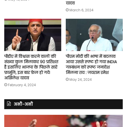
यादव
March 6, 2024
पीडीए में विश्वास करने वालों की
पीएम मोदी की भाषा में बदलाव
संख्या कुल मिलाकर 90 प्रतिशत
आया उससे स्पष्ट हो गया INDIA
है इसलिए भाजपा के पिछले सारे
गठबंधन को स्पष्ट जनादेश
फ़ार्मूले, इस बार फ़ेल हो गयेः
मिलना तय : जयराम रमेश
अखिलेश यादव
May 24, 2024
February 4, 2024
अभी-अभी