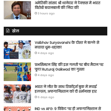
अमेरिकी सांसद श्री थानेदार ने टेक्सस में भारत
विरोधी बयानबाजी की निंदा की
3 hours ago
खेल
Vaibhav Suryavanshi के दोस्त ने बल्ले से
मचाया धूम-धड़ाका
4 days ago
प्रभसिमरन सिंह की इस गलती पर बीच मैदान पर
फूटा Ruturaj Gaikwad का गुस्सा
4 days ago
भारत ने जीत के साथ रिकॉर्ड्स बुक में मचाई
हलचल, अफगानिस्तान को दी शर्मनाक हार
6 days ago
IND vs AFG: 9 विकेट पर ही अफगानिस्तान से