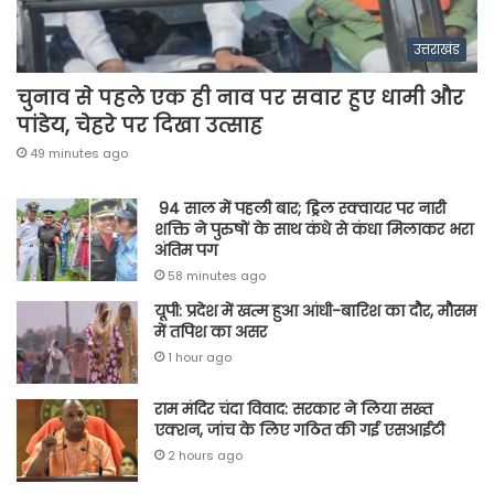
उत्तराखंड
चुनाव से पहले एक ही नाव पर सवार हुए धामी और
पांडेय, चेहरे पर दिखा उत्साह
49 minutes ago
94 साल में पहली बार; ड्रिल स्क्वायर पर नारी
शक्ति ने पुरुषों के साथ कंधे से कंधा मिलाकर भरा
अंतिम पग
58 minutes ago
यूपी: प्रदेश में खत्म हुआ आंधी-बारिश का दौर, मौसम
में तपिश का असर
1 hour ago
राम मंदिर चंदा विवाद: सरकार ने लिया सख्त
एक्शन, जांच के लिए गठित की गई एसआईटी
2 hours ago