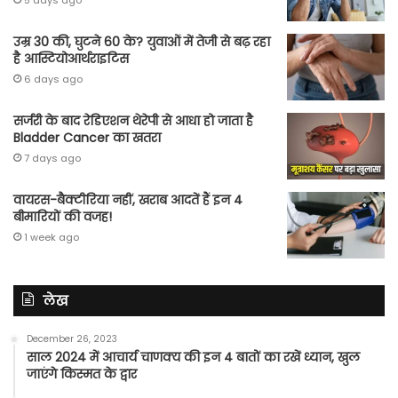
5 days ago
उम्र 30 की, घुटने 60 के? युवाओं में तेजी से बढ़ रहा
है आस्टियोआर्थराइटिस
6 days ago
सर्जरी के बाद रेडिएशन थेरेपी से आधा हो जाता है
Bladder Cancer का खतरा
7 days ago
वायरस-बैक्टीरिया नहीं, खराब आदतें हैं इन 4
बीमारियों की वजह!
1 week ago
लेख
December 26, 2023
साल 2024 में आचार्य चाणक्य की इन 4 बातों का रखें ध्यान, खुल
जाएंगे किस्मत के द्वार