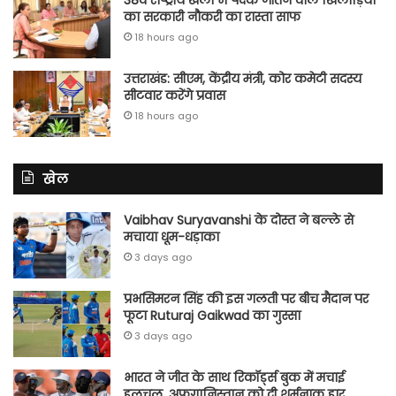
38वें राष्ट्रीय खेलों में पदक जीतने वाले खिलाड़ियों
का सरकारी नौकरी का रास्ता साफ
18 hours ago
उत्तराखंड: सीएम, केंद्रीय मंत्री, कोर कमेटी सदस्य
सीटवार करेंगे प्रवास
18 hours ago
खेल
Vaibhav Suryavanshi के दोस्त ने बल्ले से
मचाया धूम-धड़ाका
3 days ago
प्रभसिमरन सिंह की इस गलती पर बीच मैदान पर
फूटा Ruturaj Gaikwad का गुस्सा
3 days ago
भारत ने जीत के साथ रिकॉर्ड्स बुक में मचाई
हलचल, अफगानिस्तान को दी शर्मनाक हार