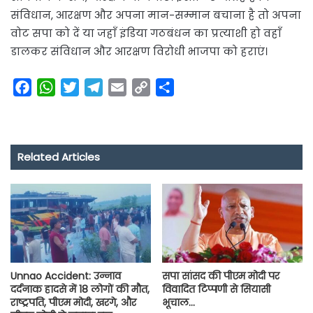
संविधान, आरक्षण और अपना मान-सम्मान बचाना है तो अपना
वोट सपा को दें या जहाँ इंडिया गठबंधन का प्रत्याशी हो वहाँ
डालकर संविधान और आरक्षण विरोधी भाजपा को हराएं।
F
W
T
T
E
C
S
a
h
w
e
m
o
h
c
a
i
l
a
p
a
e
t
t
e
i
y
r
Related Articles
b
s
t
g
l
L
e
o
A
e
r
i
o
p
r
a
n
k
p
m
k
Unnao Accident: उन्नाव
सपा सांसद की पीएम मोदी पर
दर्दनाक हादसे में 18 लोगों की मौत,
विवादित टिप्पणी से सियासी
राष्ट्रपति, पीएम मोदी, खरगे, और
भूचाल…