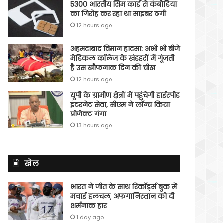
5300 भारतीय सिम कार्ड से कंबोडिया
का गिरोह कर रहा था साइबर ठगी
12 hours ago
अहमदाबाद विमान हादसा: अभी भी बीजे
मेडिकल कॉलेज के खंडहरों में गूंजती
है उस खौफनाक दिन की चीख
12 hours ago
यूपी के ग्रामीण क्षेत्रों में पहुंचेगी हाईस्पीड
इंटरनेट सेवा, सीएम ने लॉन्च किया
प्रोजेक्ट गंगा
13 hours ago
खेल
भारत ने जीत के साथ रिकॉर्ड्स बुक में
मचाई हलचल, अफगानिस्तान को दी
शर्मनाक हार
1 day ago