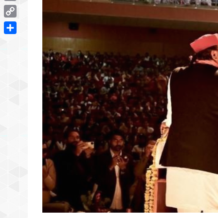
Email
Copy
Link
Share