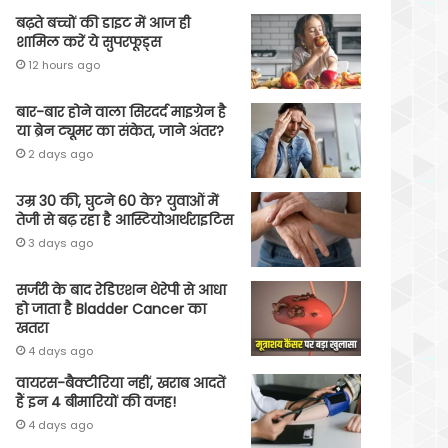
बढ़ते बच्चों की डाइट में आज ही
शामिल करें ये सुपरफूड्स
12 hours ago
बार-बार होने वाला सिरदर्द माइग्रेन है
या ब्रेन ट्यूमर का संकेत, जाने अंतर?
2 days ago
उम्र 30 की, घुटने 60 के? युवाओं में
तेजी से बढ़ रहा है आस्टियोआर्थराइटिस
3 days ago
सर्जरी के बाद रेडिएशन थेरेपी से आधा
हो जाता है Bladder Cancer का
खतरा
4 days ago
वायरस-बैक्टीरिया नहीं, खराब आदतें
हैं इन 4 बीमारियों की वजह!
4 days ago