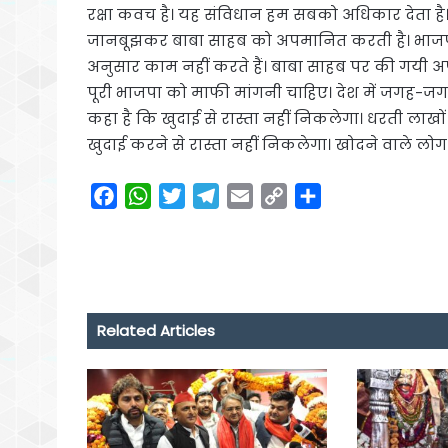
रक्षा कवच है। यह संविधान हम सबको अधिकार देता है। 
जानबूझकर बाबा साहब को अपमानित करती है। भाजपा क
अनुसार काम नहीं करते हैं। बाबा साहब पर की गयी 
पूरी भाजपा को माफी मांगनी चाहिए। देश में जगह-
कहा है कि खुदाई से रास्ता नहीं निकलेगा। धरती ला
खुदाई करने से रास्ता नहीं निकलेगा। खोदने वाले लोग 
F
W
T
T
E
C
S
a
h
w
e
m
o
h
c
a
i
l
a
p
a
e
t
t
e
i
y
r
b
s
t
g
l
L
e
o
A
e
r
i
Related Articles
o
p
r
a
n
k
p
m
k