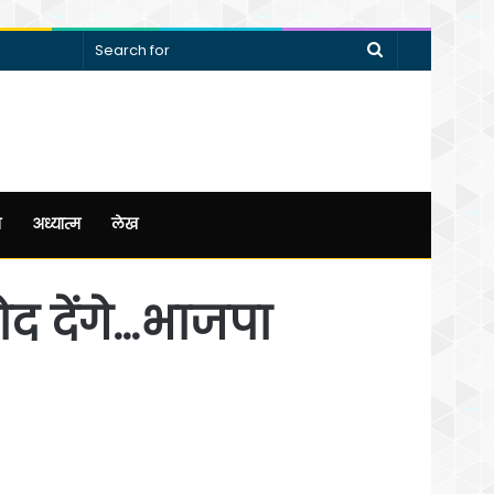
Search
for
न
अध्यात्म
लेख
 देंगे…भाजपा