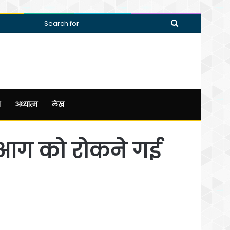
Search
for
न
अध्यात्म
लेख
 आग को रोकने गई