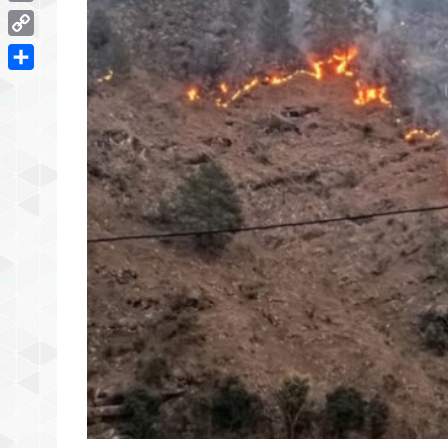
Email
Copy
Link
Share