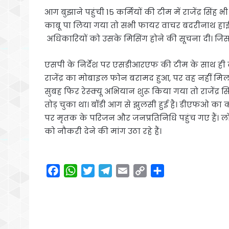
आग बुझाने पहुंची 15 कर्मियों की टीम में राजेंद्र 
काबू पा लिया गया तो सभी फायर वाचर बदरीनाथ हाईवे पर
अधिकारियों को उसके मिसिंग होने की सूचना दी। जिस 
एसपी के निर्देश पर एसडीआरएफ की टीम के साथ ही वन 
राजेंद्र का मोबाइल फोन बरामद हुआ, पर वह नहीं मिला।
सुबह फिर रेस्क्यू अभियान शुरू किया गया तो राजेंद्
तोड़ चुका था। बॉडी आग से झुलसी हुई है। डीएफओ का क
पर मृतक के परिजन और जनप्रतिनिधि पहुंच गए हैं। 
को नौकरी देने की मांग उठा रहे हैं।
F
W
T
T
E
C
S
a
h
w
e
m
o
h
c
a
i
l
a
p
a
e
t
t
e
i
y
r
b
s
t
g
l
L
e