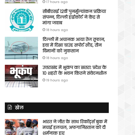
17 hours ago
सीबीएसई 12वीं पुनर्मूल्यांकन प्रक्रिया
संपन्न, दिल्ली हाईकोर्ट ने केंद्र से
मांगा जवाब
18 hours ago
दिल्ली में अचानक आया तेज तूफान,
हवा में दिखा ग्राउंड सपोर्ट स्टैंड, तीन
विमानों को नुकसान
18 hours ago
उत्तराखंड में भूकंप का खतरा: प्रदेश के
10 शहरों के भवन कितने संवेदनशील
19 hours ago
खेल
भारत ने जीत के साथ रिकॉर्ड्स बुक में
मचाई हलचल, अफगानिस्तान को दी
शर्मनाक हार