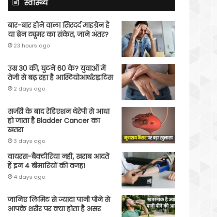
स्वास्थ्य
बार-बार होने वाला सिरदर्द माइग्रेन है
या ब्रेन ट्यूमर का संकेत, जाने अंतर?
23 hours ago
उम्र 30 की, घुटने 60 के? युवाओं में
तेजी से बढ़ रहा है आस्टियोआर्थराइटिस
2 days ago
सर्जरी के बाद रेडिएशन थेरेपी से आधा
हो जाता है Bladder Cancer का
खतरा
3 days ago
वायरस-बैक्टीरिया नहीं, खराब आदतें
हैं इन 4 बीमारियों की वजह!
4 days ago
जानिए लिमिट से ज्यादा पानी पीने से
आपके शरीर पर क्या होता है असर