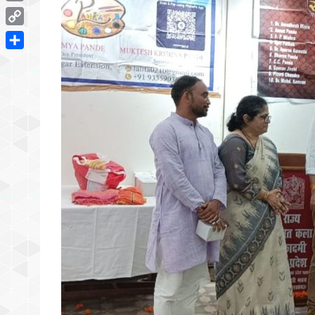
Email
Copy
Link
Share