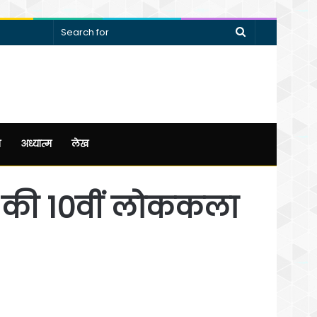
Search
for
न
अध्यात्म
लेख
े की 10वीं लोककला