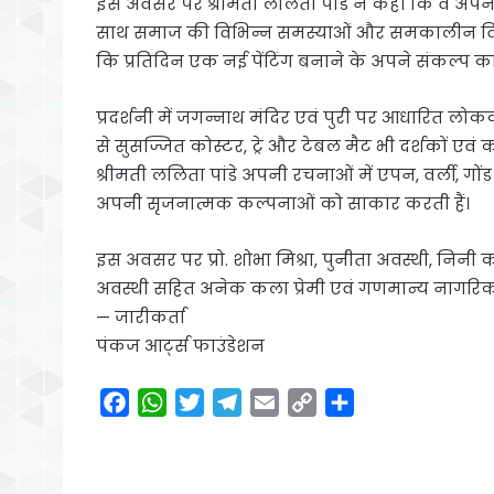
इस अवसर पर श्रीमती ललिता पांडे ने कहा कि वे अप
साथ समाज की विभिन्न समस्याओं और समकालीन विषयों 
कि प्रतिदिन एक नई पेंटिंग बनाने के अपने संकल्प का 
प्रदर्शनी में जगन्नाथ मंदिर एवं पुरी पर आधारित लो
से सुसज्जित कोस्टर, ट्रे और टेबल मैट भी दर्शकों एवं 
श्रीमती ललिता पांडे अपनी रचनाओं में एपन, वर्ली, गो
अपनी सृजनात्मक कल्पनाओं को साकार करती हैं।
इस अवसर पर प्रो. शोभा मिश्रा, पुनीता अवस्थी, निनी कक्क
अवस्थी सहित अनेक कला प्रेमी एवं गणमान्य नागरिक 
— जारीकर्ता
पंकज आर्ट्स फाउंडेशन
F
W
T
T
E
C
S
a
h
w
e
m
o
h
c
a
i
l
a
p
a
e
t
t
e
i
y
r