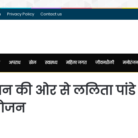
m
Privacy Policy
Contact us
अपराध
खेल
स्वास्थ्य
महिला जगत
जीवनशैली
मनोरंज
ेशन की ओर से ललिता पांड
आयोजन