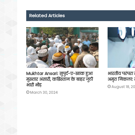
b
s
t
g
l
L
e
o
A
e
r
i
Related Articles
o
p
r
a
n
k
p
m
k
Mukhtar Ansari: सुपुर्द-ए-खाक हुआ
भारतीय परंपरा 
मुख्तार अंसारी, कब्रिस्तान के बाहर जुटी
अमृत निकला: 
भारी भीड़
August 18, 2
March 30, 2024