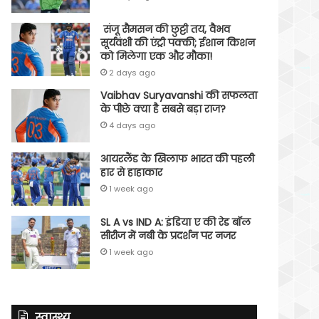
संजू सैमसन की छुट्टी तय, वैभव
सूर्यवंशी की एंट्री पक्की; ईशान किशन
को मिलेगा एक और मौका!
2 days ago
Vaibhav Suryavanshi की सफलता
के पीछे क्या है सबसे बड़ा राज?
4 days ago
आयरलैंड के खिलाफ भारत की पहली
हार से हाहाकार
1 week ago
SL A vs IND A: इंडिया ए की रेड बॉल
सीरीज में नबी के प्रदर्शन पर नजर
1 week ago
स्वास्थ्य