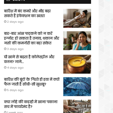
बारिश में बंद कमरे और भीड़ बढ़ा
सकते हैं इंफेक्शन का खतरा
2 days ago
बार-बार आंख फड़कने को न करें
इग्नोर: हो सकता है तनाव, थकान और
नसों की कमजोरी का बड़ा संकेत
3 days ago
घी खाने से बढ़ता है कोलेस्ट्रॉल और
वजन? जाने…
4 days ago
बारिश की बूंदों के गिरते ही हवा में क्यों
फैल जाती है सोंधी-सी खुशबू?
5 days ago
क्या लोहे की कड़ाही में खाना पकाना
सच में फायदेमंद है?
1 week ago