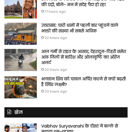
की एंट्री, बोले- मन में संदेह पैदा हो रहा
17 hours ago
उत्तराखंड: चारों धामों में पहली बार पहुंचने वाले
भक्तों की संख्या भी सबसे अधिक
22 hours ago
आज गर्मी से राहत के आसार, देहरादून-टिहरी समेत
आठ जिलों में बारिश और ओलावृष्टि का ऑरेंज
अलर्ट
22 hours ago
भगवान शिव को चावल अर्पित करने से क्यों बढ़ती
है स्थिर लक्ष्मी?
23 hours ago
खेल
Vaibhav Suryavanshi के दोस्त ने बल्ले से
मचाया धूम-धड़ाका