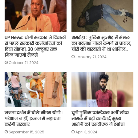
o
p
r
a
n
k
p
m
k
UP News: योगी सरकार ने दिवाली
अमरोहा : पुलिस मुठभेड़ में संभल
से पहले सरकारी कर्मचारियों को
का बदमाश गोली लगने से घायल,
दिया तोहफा, 30 अक्टूबर तक
चोरी की वारदातों में था शामिल…
मिल जाएगी सैलरी
January 21, 2024
October 21, 2024
जनता दर्शन में बोले सीएम योगी :
यूपी पुलिस कांस्टेबल भर्ती लीक
परेशान न हों, इलाज में सहायता
मामले में बड़ी कार्रवाई, मुख्य
करेगी सरकार
आरोपी को एसटीएफ ने दबोचा
September 15, 2025
April 3, 2024