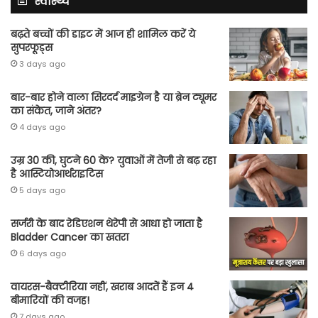
स्वास्थ्य
बढ़ते बच्चों की डाइट में आज ही शामिल करें ये
सुपरफूड्स
3 days ago
बार-बार होने वाला सिरदर्द माइग्रेन है या ब्रेन ट्यूमर
का संकेत, जाने अंतर?
4 days ago
उम्र 30 की, घुटने 60 के? युवाओं में तेजी से बढ़ रहा
है आस्टियोआर्थराइटिस
5 days ago
सर्जरी के बाद रेडिएशन थेरेपी से आधा हो जाता है
Bladder Cancer का खतरा
6 days ago
वायरस-बैक्टीरिया नहीं, खराब आदतें हैं इन 4
बीमारियों की वजह!
7 days ago