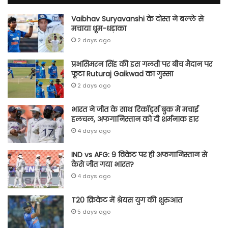
Vaibhav Suryavanshi के दोस्त ने बल्ले से
मचाया धूम-धड़ाका
2 days ago
प्रभसिमरन सिंह की इस गलती पर बीच मैदान पर
फूटा Ruturaj Gaikwad का गुस्सा
2 days ago
भारत ने जीत के साथ रिकॉर्ड्स बुक में मचाई
हलचल, अफगानिस्तान को दी शर्मनाक हार
4 days ago
IND vs AFG: 9 विकेट पर ही अफगानिस्तान से
कैसे जीत गया भारत?
4 days ago
T20 क्रिकेट में श्रेयस युग की शुरुआत
5 days ago