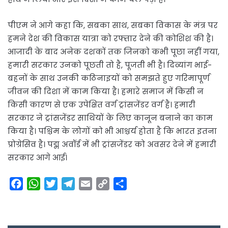
पीएम ने आगे कहा कि, सबका साथ, सबका विकास के मंत्र पर
हमने देश की विकास यात्रा को रफ्तार देने की कोशिश की है।
आजादी के बाद अनेक दशकों तक जिनको कभी पूछा नहीं गया,
हमारी सरकार उनको पूछती तो है, पूजती भी है। दिव्यांग भाई-
बहनों के साथ उनकी कठिनाइयों को समझते हुए गरिमापूर्ण
जीवन की दिशा में काम किया है। हमारे समाज में किसी न
किसी कारण से एक उपेक्षित वर्ग ट्रांसजेंडर वर्ग है। हमारी
सरकार ने ट्रांसजेंडर साथियों के लिए कानून बनाने का काम
किया है। पश्चिम के लोगों को भी आश्चर्य होता है कि भारत इतना
प्रोग्रेसिव है। पद्म अवॉर्ड में भी ट्रांसजेंडर को अवसर देने में हमारी
सरकार आगे आई।
F
W
T
T
E
C
S
a
h
w
e
m
o
h
c
a
i
l
a
p
a
e
t
t
e
i
y
r