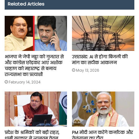
Related Articles
b
s
t
g
l
L
e
o
A
e
r
i
o
p
r
a
n
k
p
m
k
भाजपा ने जेपी नड्डा को गुजरात से
उत्तराखंड: AI से होगा बिजली की
और कांग्रेस छोड़कर आए अशोक
मांग का सटीक आकलन
चव्हाण को महाराष्ट्र से बनाय
May 13, 2026
राज्यसभा का प्रत्याशी
February 14, 2024
प्रदेश के श्रमिकों को बड़ी राहत,
PM मोदी आज करेंगे कर्नाटक और
धामी सरकार ने न्यूनतम वेतन
तेलंगाना का दौरा