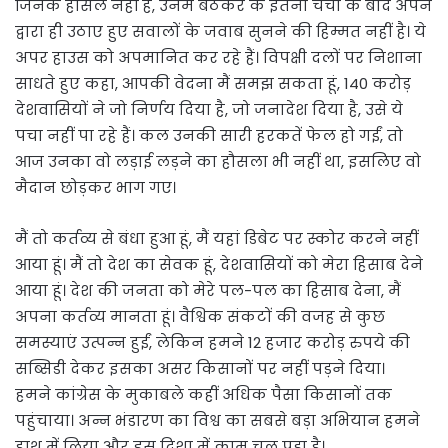
जिनके हौसले नहीं हैं, उनमें बैठकर के इतनी चर्चा के बाद अपने
द्वारा ही उठाए हुए सवालों के जवाब सुनने की हिम्मत नहीं है। ये
अपर हाउस को अपमानित कर रहे हैं। विपक्षी दलों पर निशाना
साधते हुए कहा, आपकी वेदना मैं समझ सकता हूं, 140 करोड़
देशवासियों ने जो निर्णय दिया है, जो जनादेश दिया है, उसे ये
पचा नहीं पा रहे हैं। कल उनकी सारी हरकतें फेल हो गईं, तो
आज उनका वो लड़ाई लड़ने का हौसला भी नहीं था, इसलिए वो
मैदान छोड़कर भाग गए।
मैं तो कर्तव्य से बंधा हुआ हूं, मैं यहां डिबेट पर स्कोर करने नहीं
आया हूं। मैं तो देश का सेवक हूं, देशवासियों को मेरा हिसाब देने
आया हूं। देश की जनता को मेरे पल-पल का हिसाब देना, मैं
अपना कर्तव्य मानता हूं। वैश्विक संकटों की वजह से कुछ
समस्याएं उत्पन्न हुईं, लेकिन हमने 12 हजार करोड़ रुपये की
सब्सिडी देकर इसका असर किसानों पर नहीं पड़ने दिया।
हमने कांग्रेस के मुकाबले कहीं अधिक पैसा किसानों तक
पहुंचाया। अन्न भंडारण का विश्व का सबसे बड़ा अभियान हमने
हाथ में लिया और इस दिशा में काम चल पड़ा है।