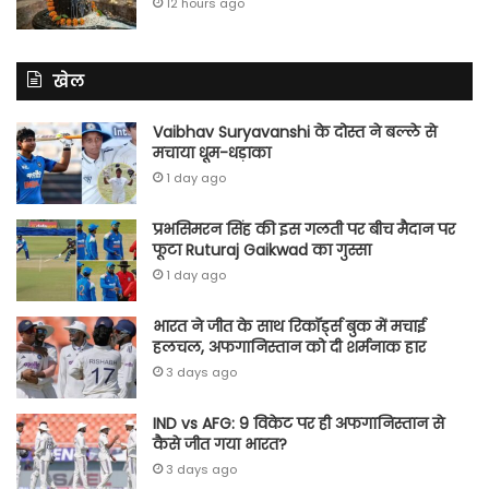
12 hours ago
खेल
Vaibhav Suryavanshi के दोस्त ने बल्ले से
मचाया धूम-धड़ाका
1 day ago
प्रभसिमरन सिंह की इस गलती पर बीच मैदान पर
फूटा Ruturaj Gaikwad का गुस्सा
1 day ago
भारत ने जीत के साथ रिकॉर्ड्स बुक में मचाई
हलचल, अफगानिस्तान को दी शर्मनाक हार
3 days ago
IND vs AFG: 9 विकेट पर ही अफगानिस्तान से
कैसे जीत गया भारत?
3 days ago