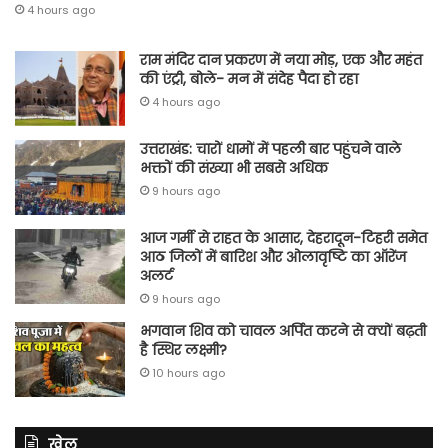
4 hours ago
राम मंदिर दान प्रकरण में नया मोड़, एक और महंत
की एंट्री, बोले- मन में संदेह पैदा हो रहा
4 hours ago
उत्तराखंड: चारों धामों में पहली बार पहुंचने वाले
भक्तों की संख्या भी सबसे अधिक
9 hours ago
आज गर्मी से राहत के आसार, देहरादून-टिहरी समेत
आठ जिलों में बारिश और ओलावृष्टि का ऑरेंज
अलर्ट
9 hours ago
भगवान शिव को चावल अर्पित करने से क्यों बढ़ती
है स्थिर लक्ष्मी?
10 hours ago
खेल