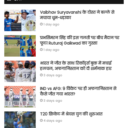
Vaibhav Suryavanshi के दोस्त ने बल्ले से
मचाया धूम-धड़ाका
1 day ago
प्रभसिमरन सिंह की इस गलती पर बीच मैदान पर
फूटा Ruturaj Gaikwad का गुस्सा
1 day ago
भारत ने जीत के साथ रिकॉर्ड्स बुक में मचाई
हलचल, अफगानिस्तान को दी शर्मनाक हार
3 days ago
IND vs AFG: 9 विकेट पर ही अफगानिस्तान से
कैसे जीत गया भारत?
3 days ago
T20 क्रिकेट में श्रेयस युग की शुरुआत
4 days ago