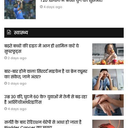
T20 क्रिकेट में श्रेयस युग की शुरुआत
4 days ago
स्वास्थ्य
बढ़ते बच्चों की डाइट में आज ही शामिल करें ये
सुपरफूड्स
2 days ago
बार-बार होने वाला सिरदर्द माइग्रेन है या ब्रेन ट्यूमर
का संकेत, जाने अंतर?
3 days ago
उम्र 30 की, घुटने 60 के? युवाओं में तेजी से बढ़ रहा
है आस्टियोआर्थराइटिस
4 days ago
सर्जरी के बाद रेडिएशन थेरेपी से आधा हो जाता है
Bladder Cancer का खतरा