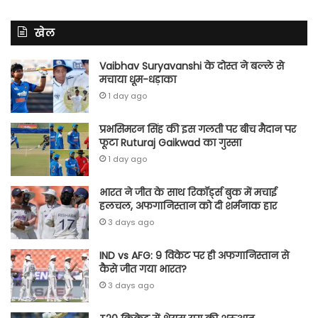
खेल
Vaibhav Suryavanshi के दोस्त ने बल्ले से
मचाया धूम-धड़ाका
1 day ago
प्रभसिमरन सिंह की इस गलती पर बीच मैदान पर
फूटा Ruturaj Gaikwad का गुस्सा
1 day ago
भारत ने जीत के साथ रिकॉर्ड्स बुक में मचाई
हलचल, अफगानिस्तान को दी शर्मनाक हार
3 days ago
IND vs AFG: 9 विकेट पर ही अफगानिस्तान से
कैसे जीत गया भारत?
3 days ago