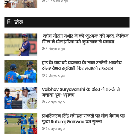
23 hours ago
खेल
कोच गौतम गंभीर ने की ‘दुश्मन’ की मदद, लेकिन
गिल ने टीम इंडिया को नुकसान से बचाया
3 days ago
हार के बाद बड़े बदलाव के साथ उतरेगी भारतीय
टीम? वैभव सूर्यवंशी फिर मचाएंगे तहलका
3 days ago
Vaibhav Suryavanshi के दोस्त ने बल्ले से
मचाया धूम-धड़ाका
7 days ago
प्रभसिमरन सिंह की इस गलती पर बीच मैदान पर
फूटा Ruturaj Gaikwad का गुस्सा
7 days ago