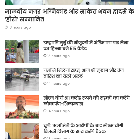
मालवीय नगर अग्निकांड और साकेत भवन हादसे के
‘हीरो’ सम्मानित
13 hours ago
राष्ट्रपति मुर्मू की मौजूदगी में अंतिम पग पार सेना
का हिस्सा बने 515 कैडेट
13 hours ago
गर्मी से मिलेगी राहत, आज भी तूफान और तेज
बारिश का येलो अलर्ट
14 hours ago
सीएम योगी 511 करोड़ रुपये की सड़कों का करेंगे
लोकार्पण-शिलान्यास
14 hours ago
यूपी: ऊर्जा मंत्री के आरोपों के बाद सीएम योगी
बिजली विभाग के साथ करेंगे बैठक
15 hours ago