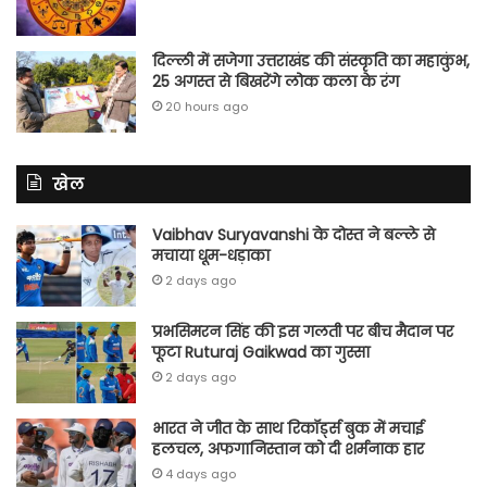
दिल्ली में सजेगा उत्तराखंड की संस्कृति का महाकुंभ,
25 अगस्त से बिखरेंगे लोक कला के रंग
20 hours ago
खेल
Vaibhav Suryavanshi के दोस्त ने बल्ले से
मचाया धूम-धड़ाका
2 days ago
प्रभसिमरन सिंह की इस गलती पर बीच मैदान पर
फूटा Ruturaj Gaikwad का गुस्सा
2 days ago
भारत ने जीत के साथ रिकॉर्ड्स बुक में मचाई
हलचल, अफगानिस्तान को दी शर्मनाक हार
4 days ago