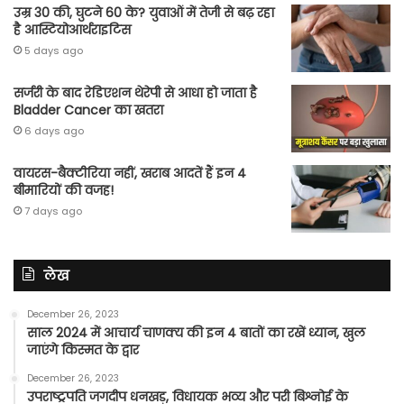
उम्र 30 की, घुटने 60 के? युवाओं में तेजी से बढ़ रहा
है आस्टियोआर्थराइटिस
5 days ago
सर्जरी के बाद रेडिएशन थेरेपी से आधा हो जाता है
Bladder Cancer का खतरा
6 days ago
वायरस-बैक्टीरिया नहीं, खराब आदतें हैं इन 4
बीमारियों की वजह!
7 days ago
लेख
December 26, 2023
साल 2024 में आचार्य चाणक्य की इन 4 बातों का रखें ध्यान, खुल
जाएंगे किस्मत के द्वार
December 26, 2023
उपराष्ट्रपति जगदीप धनखड़, विधायक भव्य और परी बिश्नोई के