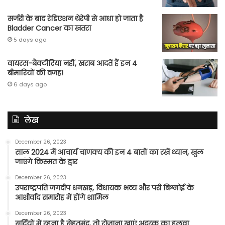
सर्जरी के बाद रेडिएशन थेरेपी से आधा हो जाता है
Bladder Cancer का खतरा
5 days ago
वायरस-बैक्टीरिया नहीं, खराब आदतें हैं इन 4
बीमारियों की वजह!
6 days ago
लेख
December 26, 2023
साल 2024 में आचार्य चाणक्य की इन 4 बातों का रखें ध्यान, खुल
जाएंगे किस्मत के द्वार
December 26, 2023
उपराष्ट्रपति जगदीप धनखड़, विधायक भव्य और परी बिश्नोई के
आशीर्वाद समारोह में होंगे शामिल
December 26, 2023
सर्दियों में रहना है सेहतमंद, तो रोजाना खाएं अदरक का हलवा