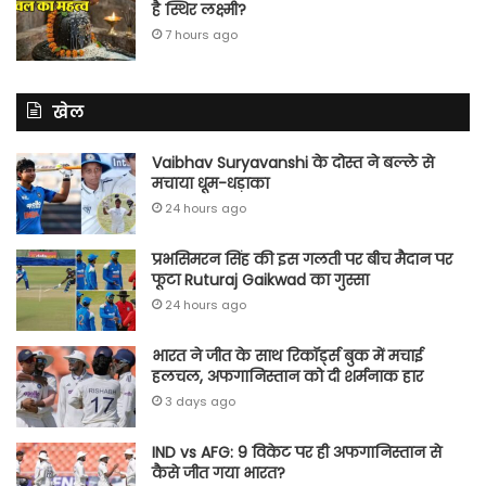
है स्थिर लक्ष्मी?
7 hours ago
खेल
Vaibhav Suryavanshi के दोस्त ने बल्ले से
मचाया धूम-धड़ाका
24 hours ago
प्रभसिमरन सिंह की इस गलती पर बीच मैदान पर
फूटा Ruturaj Gaikwad का गुस्सा
24 hours ago
भारत ने जीत के साथ रिकॉर्ड्स बुक में मचाई
हलचल, अफगानिस्तान को दी शर्मनाक हार
3 days ago
IND vs AFG: 9 विकेट पर ही अफगानिस्तान से
कैसे जीत गया भारत?