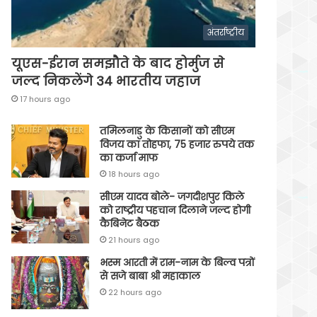
अंतर्राष्ट्रीय
यूएस-ईरान समझौते के बाद होर्मुज से
जल्द निकलेंगे 34 भारतीय जहाज
17 hours ago
तमिलनाडु के किसानों को सीएम
विजय का तोहफा, 75 हजार रुपये तक
का कर्जा माफ
18 hours ago
सीएम यादव बोले- जगदीशपुर किले
को राष्ट्रीय पहचान दिलाने जल्द होगी
कैबिनेट बैठक
21 hours ago
भस्म आरती में राम-नाम के बिल्व पत्रों
से सजे बाबा श्री महाकाल
22 hours ago