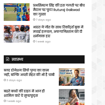
प्रभसिमरन सिंह की इस गलती पर बीच
मैदान पर फूटा Ruturaj Gaikwad
का गुस्सा
7 days ago
भारत ने जीत के साथ रिकॉर्ड्स बुक में
मचाई हलचल, अफगानिस्तान को दी
शर्मनाक हार
1 week ago
स्वास्थ्य
ब्लड डोनेशन सिर्फ पुण्य का काम
नहीं, बल्कि अच्छी सेहत की भी है चाबी
3 days ago
बढ़ते बच्चों की डाइट में आज ही
शामिल करें ये सुपरफूड्स
1 week ago