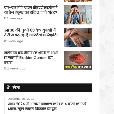
बार-बार होने वाला सिरदर्द माइग्रेन है
या ब्रेन ट्यूमर का संकेत, जाने अंतर?
1 week ago
उम्र 30 की, घुटने 60 के? युवाओं में
तेजी से बढ़ रहा है आस्टियोआर्थराइटिस
1 week ago
सर्जरी के बाद रेडिएशन थेरेपी से आधा
हो जाता है Bladder Cancer का
खतरा
2 weeks ago
लेख
December 26, 2023
साल 2024 में आचार्य चाणक्य की इन 4 बातों का रखें
ध्यान, खुल जाएंगे किस्मत के द्वार