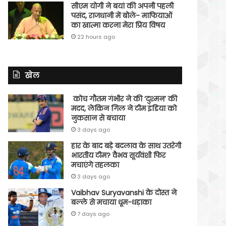
सीएम योगी ने बयां की अपनी पहली
पसंद, राजधानी में बोले- माफियाओं
का खात्मा करना मेरा प्रिय विषय
22 hours ago
खेल
कोच गौतम गंभीर ने की ‘दुश्मन’ की
मदद, लेकिन गिल ने टीम इंडिया को
नुकसान से बचाया
3 days ago
हार के बाद बड़े बदलाव के साथ उतरेगी
भारतीय टीम? वैभव सूर्यवंशी फिर
मचाएंगे तहलका
3 days ago
Vaibhav Suryavanshi के दोस्त ने
बल्ले से मचाया धूम-धड़ाका
7 days ago