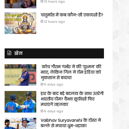
13 hours ago
चातुर्मास में कब कौन-सी एकादशी है?
13 hours ago
खेल
कोच गौतम गंभीर ने की ‘दुश्मन’ की
मदद, लेकिन गिल ने टीम इंडिया को
नुकसान से बचाया
6 days ago
हार के बाद बड़े बदलाव के साथ उतरेगी
भारतीय टीम? वैभव सूर्यवंशी फिर
मचाएंगे तहलका
6 days ago
Vaibhav Suryavanshi के दोस्त ने
बल्ले से मचाया धूम-धड़ाका