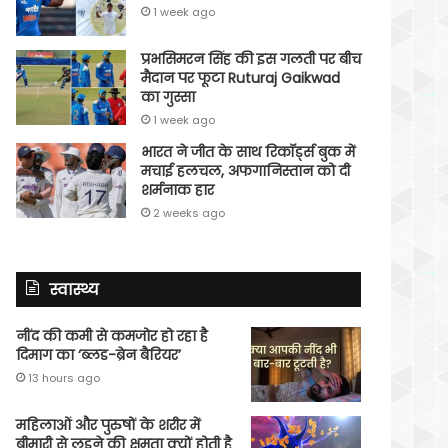
1 week ago
प्रभसिमरन सिंह की इस गलती पर बीच
मैदान पर फूटा Ruturaj Gaikwad
का गुस्सा
1 week ago
भारत ने जीत के साथ रिकॉर्ड्स बुक में
मचाई हलचल, अफगानिस्तान को दी
शर्मनाक हार
2 weeks ago
स्वास्थ्य
नींद की कमी से कमजोर हो रहा है
दिमाग का ‘ब्लड-ब्रेन बैरियर’
13 hours ago
महिलाओं और पुरुषों के शरीर में
बीमारी से लड़ने की क्षमता क्यों होती है