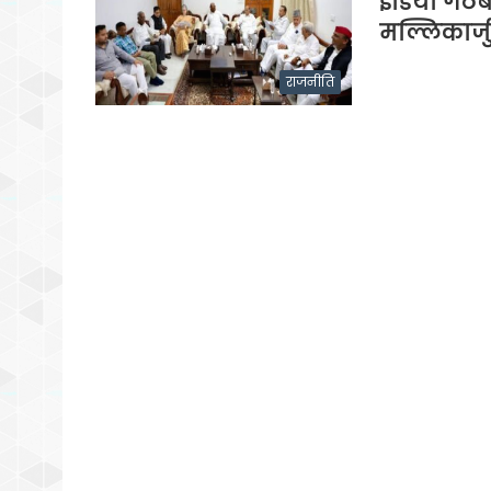
इंडिया गठब
मल्लिकार्ज
राजनीति