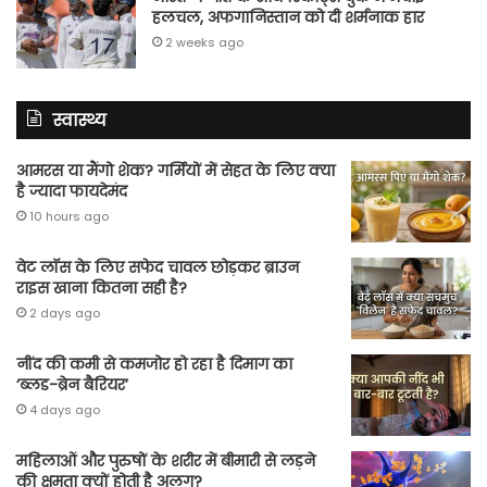
हलचल, अफगानिस्तान को दी शर्मनाक हार
2 weeks ago
स्वास्थ्य
आमरस या मैंगो शेक? गर्मियों में सेहत के लिए क्या
है ज्यादा फायदेमंद
10 hours ago
वेट लॉस के लिए सफेद चावल छोड़कर ब्राउन
राइस खाना कितना सही है?
2 days ago
नींद की कमी से कमजोर हो रहा है दिमाग का
‘ब्लड-ब्रेन बैरियर’
4 days ago
महिलाओं और पुरुषों के शरीर में बीमारी से लड़ने
की क्षमता क्यों होती है अलग?