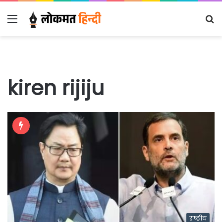
Menu
S
fo
kiren rijiju
राष्ट्रीय