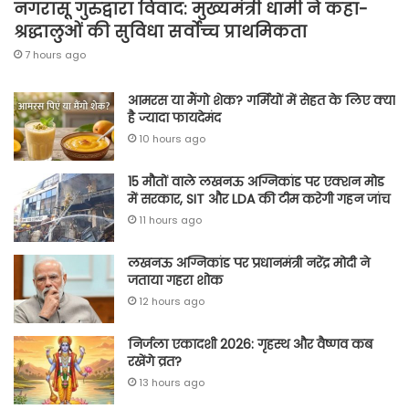
नगरासू गुरुद्वारा विवाद: मुख्यमंत्री धामी ने कहा-
श्रद्धालुओं की सुविधा सर्वोच्च प्राथमिकता
7 hours ago
आमरस या मैंगो शेक? गर्मियों में सेहत के लिए क्या
है ज्यादा फायदेमंद
10 hours ago
15 मौतों वाले लखनऊ अग्निकांड पर एक्शन मोड
में सरकार, SIT और LDA की टीम करेगी गहन जांच
11 hours ago
लखनऊ अग्निकांड पर प्रधानमंत्री नरेंद्र मोदी ने
जताया गहरा शोक
12 hours ago
निर्जला एकादशी 2026: गृहस्थ और वैष्णव कब
रखेंगे व्रत?
13 hours ago