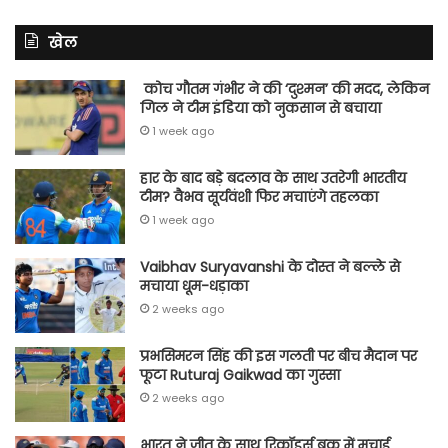
खेल
कोच गौतम गंभीर ने की ‘दुश्मन’ की मदद, लेकिन
गिल ने टीम इंडिया को नुकसान से बचाया
1 week ago
हार के बाद बड़े बदलाव के साथ उतरेगी भारतीय
टीम? वैभव सूर्यवंशी फिर मचाएंगे तहलका
1 week ago
Vaibhav Suryavanshi के दोस्त ने बल्ले से
मचाया धूम-धड़ाका
2 weeks ago
प्रभसिमरन सिंह की इस गलती पर बीच मैदान पर
फूटा Ruturaj Gaikwad का गुस्सा
2 weeks ago
भारत ने जीत के साथ रिकॉर्ड्स बुक में मचाई