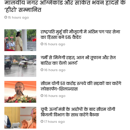
मालवीय नगर अग्निकांड और साकेत भवन हादसे के
‘हीरो’ सम्मानित
15 hours ago
राष्ट्रपति मुर्मू की मौजूदगी में अंतिम पग पार सेना
का हिस्सा बने 515 कैडेट
15 hours ago
गर्मी से मिलेगी राहत, आज भी तूफान और तेज
बारिश का येलो अलर्ट
16 hours ago
सीएम योगी 511 करोड़ रुपये की सड़कों का करेंगे
लोकार्पण-शिलान्यास
16 hours ago
यूपी: ऊर्जा मंत्री के आरोपों के बाद सीएम योगी
बिजली विभाग के साथ करेंगे बैठक
17 hours ago