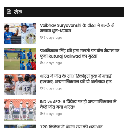
खेल
Vaibhav Suryavanshi के दोस्त ने बल्ले से
मचाया धूम-धड़ाका
3 days ago
प्रभसिमरन सिंह की इस गलती पर बीच मैदान पर
फूटा Ruturaj Gaikwad का गुस्सा
3 days ago
भारत ने जीत के साथ रिकॉर्ड्स बुक में मचाई
हलचल, अफगानिस्तान को दी शर्मनाक हार
5 days ago
IND vs AFG: 9 विकेट पर ही अफगानिस्तान से
कैसे जीत गया भारत?
5 days ago
T20 क्रिकेट में श्रेयस युग की शुरुआत