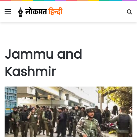
Menu
S
fo
Jammu and
Kashmir