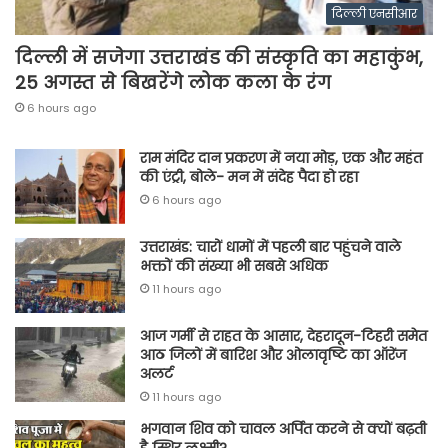
दिल्ली एनसीआर
दिल्ली में सजेगा उत्तराखंड की संस्कृति का महाकुंभ,
25 अगस्त से बिखरेंगे लोक कला के रंग
6 hours ago
राम मंदिर दान प्रकरण में नया मोड़, एक और महंत
की एंट्री, बोले- मन में संदेह पैदा हो रहा
6 hours ago
उत्तराखंड: चारों धामों में पहली बार पहुंचने वाले
भक्तों की संख्या भी सबसे अधिक
11 hours ago
आज गर्मी से राहत के आसार, देहरादून-टिहरी समेत
आठ जिलों में बारिश और ओलावृष्टि का ऑरेंज
अलर्ट
11 hours ago
भगवान शिव को चावल अर्पित करने से क्यों बढ़ती
है स्थिर लक्ष्मी?