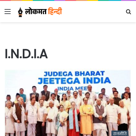
Menu
S
fo
I.N.D.I.A
राजनीति