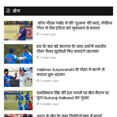
खेल
कोच गौतम गंभीर ने की ‘दुश्मन’ की मदद, लेकिन
गिल ने टीम इंडिया को नुकसान से बचाया
1 week ago
हार के बाद बड़े बदलाव के साथ उतरेगी भारतीय
टीम? वैभव सूर्यवंशी फिर मचाएंगे तहलका
1 week ago
Vaibhav Suryavanshi के दोस्त ने बल्ले से
मचाया धूम-धड़ाका
2 weeks ago
प्रभसिमरन सिंह की इस गलती पर बीच मैदान पर
फूटा Ruturaj Gaikwad का गुस्सा
2 weeks ago
भारत ने जीत के साथ रिकॉर्ड्स बुक में मचाई