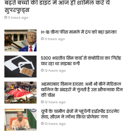
बढ़ते बच्चों की डाइट में आज ही शामिल करें ये
सुपरफूड्स
11 hours ago
H-1B वीजा फीस मामले में ट्रंप को बड़ा झटका
11 hours ago
5300 भारतीय सिम कार्ड से कंबोडिया का गिरोह
कर रहा था साइबर ठगी
12 hours ago
अहमदाबाद विमान हादसा: अभी भी बीजे मेडिकल
कॉलेज के खंडहरों में गूंजती है उस खौफनाक दिन
की चीख
12 hours ago
यूपी के ग्रामीण क्षेत्रों में पहुंचेगी हाईस्पीड इंटरनेट
सेवा, सीएम ने लॉन्च किया प्रोजेक्ट गंगा
13 hours ago