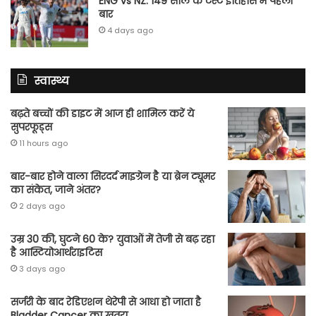
ENG vs NZ: 149 साल के टेस्‍ट इतिहास में पहली
बार
4 days ago
स्वास्थ्य
बढ़ते बच्चों की डाइट में आज ही शामिल करें ये
सुपरफूड्स
11 hours ago
बार-बार होने वाला सिरदर्द माइग्रेन है या ब्रेन ट्यूमर
का संकेत, जाने अंतर?
2 days ago
उम्र 30 की, घुटने 60 के? युवाओं में तेजी से बढ़ रहा
है आस्टियोआर्थराइटिस
3 days ago
सर्जरी के बाद रेडिएशन थेरेपी से आधा हो जाता है
Bladder Cancer का खतरा