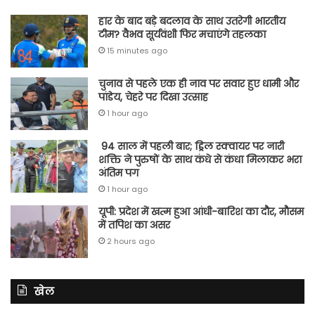
हार के बाद बड़े बदलाव के साथ उतरेगी भारतीय
टीम? वैभव सूर्यवंशी फिर मचाएंगे तहलका
15 minutes ago
चुनाव से पहले एक ही नाव पर सवार हुए धामी और
पांडेय, चेहरे पर दिखा उत्साह
1 hour ago
94 साल में पहली बार; ड्रिल स्क्वायर पर नारी
शक्ति ने पुरुषों के साथ कंधे से कंधा मिलाकर भरा
अंतिम पग
1 hour ago
यूपी: प्रदेश में खत्म हुआ आंधी-बारिश का दौर, मौसम
में तपिश का असर
2 hours ago
खेल