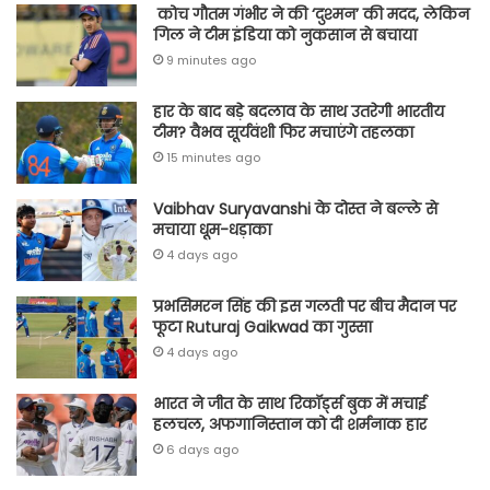
कोच गौतम गंभीर ने की ‘दुश्मन’ की मदद, लेकिन
गिल ने टीम इंडिया को नुकसान से बचाया
9 minutes ago
हार के बाद बड़े बदलाव के साथ उतरेगी भारतीय
टीम? वैभव सूर्यवंशी फिर मचाएंगे तहलका
15 minutes ago
Vaibhav Suryavanshi के दोस्त ने बल्ले से
मचाया धूम-धड़ाका
4 days ago
प्रभसिमरन सिंह की इस गलती पर बीच मैदान पर
फूटा Ruturaj Gaikwad का गुस्सा
4 days ago
भारत ने जीत के साथ रिकॉर्ड्स बुक में मचाई
हलचल, अफगानिस्तान को दी शर्मनाक हार
6 days ago