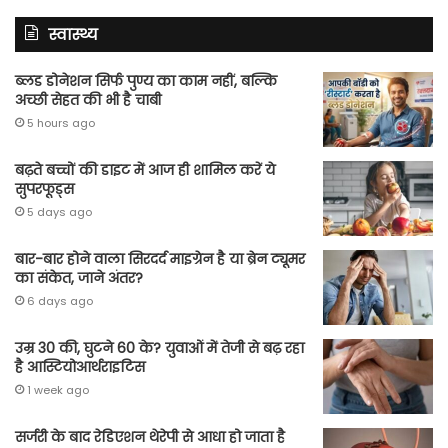
स्वास्थ्य
ब्लड डोनेशन सिर्फ पुण्य का काम नहीं, बल्कि
अच्छी सेहत की भी है चाबी
5 hours ago
बढ़ते बच्चों की डाइट में आज ही शामिल करें ये
सुपरफूड्स
5 days ago
बार-बार होने वाला सिरदर्द माइग्रेन है या ब्रेन ट्यूमर
का संकेत, जाने अंतर?
6 days ago
उम्र 30 की, घुटने 60 के? युवाओं में तेजी से बढ़ रहा
है आस्टियोआर्थराइटिस
1 week ago
सर्जरी के बाद रेडिएशन थेरेपी से आधा हो जाता है