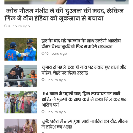
कोच गौतम गंभीर ने की ‘दुश्मन’ की मदद, लेकिन
गिल ने टीम इंडिया को नुकसान से बचाया
10 hours ago
हार के बाद बड़े बदलाव के साथ उतरेगी भारतीय
टीम? वैभव सूर्यवंशी फिर मचाएंगे तहलका
10 hours ago
चुनाव से पहले एक ही नाव पर सवार हुए धामी और
पांडेय, चेहरे पर दिखा उत्साह
11 hours ago
94 साल में पहली बार; ड्रिल स्क्वायर पर नारी
शक्ति ने पुरुषों के साथ कंधे से कंधा मिलाकर भरा
अंतिम पग
11 hours ago
यूपी: प्रदेश में खत्म हुआ आंधी-बारिश का दौर, मौसम
में तपिश का असर