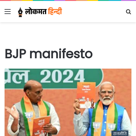
Menu
S
fo
BJP manifesto
राजनीति