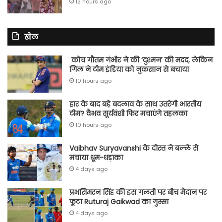
12 hours ago
खेल
कोच गौतम गंभीर ने की ‘दुश्मन’ की मदद, लेकिन
गिल ने टीम इंडिया को नुकसान से बचाया
10 hours ago
हार के बाद बड़े बदलाव के साथ उतरेगी भारतीय
टीम? वैभव सूर्यवंशी फिर मचाएंगे तहलका
10 hours ago
Vaibhav Suryavanshi के दोस्त ने बल्ले से
मचाया धूम-धड़ाका
4 days ago
प्रभसिमरन सिंह की इस गलती पर बीच मैदान पर
फूटा Ruturaj Gaikwad का गुस्सा
4 days ago