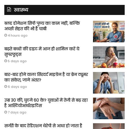
स्वास्थ्य
ब्लड डोनेशन सिर्फ पुण्य का काम नहीं, बल्कि
अच्छी सेहत की भी है चाबी
4 hours ago
बढ़ते बच्चों की डाइट में आज ही शामिल करें ये
सुपरफूड्स
5 days ago
बार-बार होने वाला सिरदर्द माइग्रेन है या ब्रेन ट्यूमर
का संकेत, जाने अंतर?
6 days ago
उम्र 30 की, घुटने 60 के? युवाओं में तेजी से बढ़ रहा
है आस्टियोआर्थराइटिस
7 days ago
सर्जरी के बाद रेडिएशन थेरेपी से आधा हो जाता है