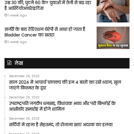
उम्र 30 की, घुटने 60 के? युवाओं में तेजी से बढ़ रहा
है आस्टियोआर्थराइटिस
1 week ago
सर्जरी के बाद रेडिएशन थेरेपी से आधा हो जाता है
Bladder Cancer का खतरा
1 week ago
लेख
December 26, 2023
साल 2024 में आचार्य चाणक्य की इन 4 बातों का रखें ध्यान, खुल
जाएंगे किस्मत के द्वार
December 26, 2023
उपराष्ट्रपति जगदीप धनखड़, विधायक भव्य और परी बिश्नोई के
आशीर्वाद समारोह में होंगे शामिल
December 26, 2023
सर्दियों में रहना है सेहतमंद, तो रोजाना खाएं अदरक का हलवा