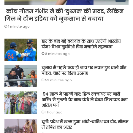
कोच गौतम गंभीर ने की ‘दुश्मन’ की मदद, लेकिन
गिल ने टीम इंडिया को नुकसान से बचाया
1 minute ago
हार के बाद बड़े बदलाव के साथ उतरेगी भारतीय
टीम? वैभव सूर्यवंशी फिर मचाएंगे तहलका
8 minutes ago
चुनाव से पहले एक ही नाव पर सवार हुए धामी और
पांडेय, चेहरे पर दिखा उत्साह
59 minutes ago
94 साल में पहली बार; ड्रिल स्क्वायर पर नारी
शक्ति ने पुरुषों के साथ कंधे से कंधा मिलाकर भरा
अंतिम पग
1 hour ago
यूपी: प्रदेश में खत्म हुआ आंधी-बारिश का दौर, मौसम
में तपिश का असर