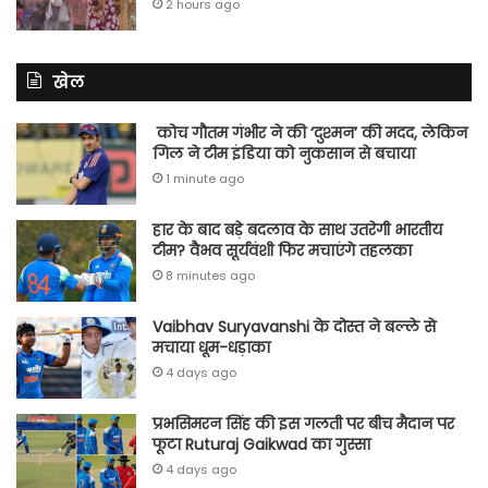
2 hours ago
खेल
कोच गौतम गंभीर ने की ‘दुश्मन’ की मदद, लेकिन
गिल ने टीम इंडिया को नुकसान से बचाया
1 minute ago
हार के बाद बड़े बदलाव के साथ उतरेगी भारतीय
टीम? वैभव सूर्यवंशी फिर मचाएंगे तहलका
8 minutes ago
Vaibhav Suryavanshi के दोस्त ने बल्ले से
मचाया धूम-धड़ाका
4 days ago
प्रभसिमरन सिंह की इस गलती पर बीच मैदान पर
फूटा Ruturaj Gaikwad का गुस्सा
4 days ago