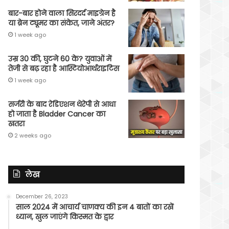
बार-बार होने वाला सिरदर्द माइग्रेन है
या ब्रेन ट्यूमर का संकेत, जाने अंतर?
1 week ago
उम्र 30 की, घुटने 60 के? युवाओं में
तेजी से बढ़ रहा है आस्टियोआर्थराइटिस
1 week ago
सर्जरी के बाद रेडिएशन थेरेपी से आधा
हो जाता है Bladder Cancer का
खतरा
2 weeks ago
लेख
December 26, 2023
साल 2024 में आचार्य चाणक्य की इन 4 बातों का रखें
ध्यान, खुल जाएंगे किस्मत के द्वार