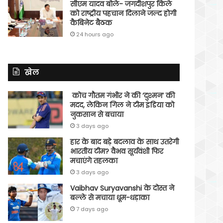
सीएम यादव बोले- जगदीशपुर किले
को राष्ट्रीय पहचान दिलाने जल्द होगी
कैबिनेट बैठक
24 hours ago
खेल
कोच गौतम गंभीर ने की ‘दुश्मन’ की
मदद, लेकिन गिल ने टीम इंडिया को
नुकसान से बचाया
3 days ago
हार के बाद बड़े बदलाव के साथ उतरेगी
भारतीय टीम? वैभव सूर्यवंशी फिर
मचाएंगे तहलका
3 days ago
Vaibhav Suryavanshi के दोस्त ने
बल्ले से मचाया धूम-धड़ाका
7 days ago