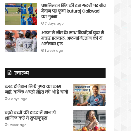
प्रभसिमरन सिंह की इस गलती पर बीच
मैदान पर फूटा Ruturaj Gaikwad
का गुस्सा
7 days ago
भारत ने जीत के साथ रिकॉर्ड्स बुक में
मचाई हलचल, अफगानिस्तान को दी
शर्मनाक हार
1 week ago
स्वास्थ्य
ब्लड डोनेशन सिर्फ पुण्य का काम
नहीं, बल्कि अच्छी सेहत की भी है चाबी
3 days ago
बढ़ते बच्चों की डाइट में आज ही
शामिल करें ये सुपरफूड्स
1 week ago