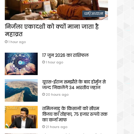
धर्म/अध्यात्म
निर्जला एकादशी को क्यों माना जाता है
महाव्रत
1 hour ago
17 जून 2026 का राशिफल
1 hour ago
यूएस-ईरान समझौते के बाद होर्मुज से
जल्द निकलेंगे 34 भारतीय जहाज
20 hours ago
तमिलनाडु के किसानों को सीएम
विजय का तोहफा, 75 हजार रुपये तक
का कर्जा माफ
21 hours ago