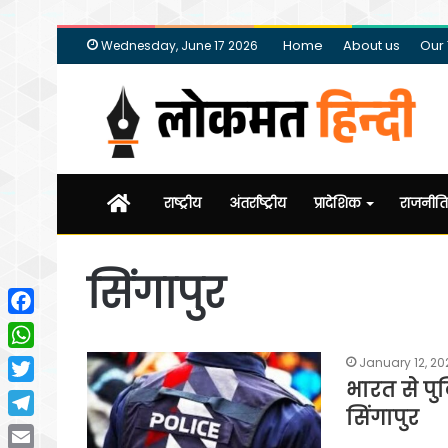
Home
About us
Our
Wednesday, June 17 2026
Home
राष्ट्रीय
अंतर्राष्ट्रीय
प्रादेशिक
राजनीति
सिंगापुर
Facebook
WhatsApp
January 12, 20
भारत से पु
Twitter
सिंगापुर
Telegram