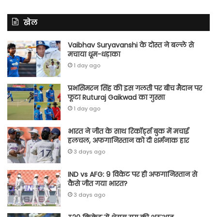
खेल
Vaibhav Suryavanshi के दोस्त ने बल्ले से
मचाया धूम-धड़ाका
1 day ago
प्रभसिमरन सिंह की इस गलती पर बीच मैदान पर
फूटा Ruturaj Gaikwad का गुस्सा
1 day ago
भारत ने जीत के साथ रिकॉर्ड्स बुक में मचाई
हलचल, अफगानिस्तान को दी शर्मनाक हार
3 days ago
IND vs AFG: 9 विकेट पर ही अफगानिस्तान से
कैसे जीत गया भारत?
3 days ago