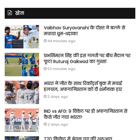
खेल
Vaibhav Suryavanshi के दोस्त ने बल्ले से
मचाया धूम-धड़ाका
44 minutes ago
प्रभसिमरन सिंह की इस गलती पर बीच मैदान पर
फूटा Ruturaj Gaikwad का गुस्सा
52 minutes ago
भारत ने जीत के साथ रिकॉर्ड्स बुक में मचाई
हलचल, अफगानिस्तान को दी शर्मनाक हार
2 days ago
IND vs AFG: 9 विकेट पर ही अफगानिस्तान से
कैसे जीत गया भारत?
2 days ago
T20 क्रिकेट में श्रेयस युग की शुरुआत