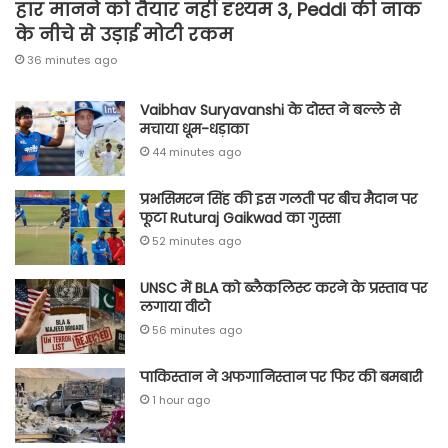
हार मानने को तैयार नहीं दृश्यम 3, Peddi की नाक
के नीचे से उड़ाई मोटी रकम
36 minutes ago
Vaibhav Suryavanshi के दोस्त ने बल्ले से
मचाया धूम-धड़ाका
44 minutes ago
प्रभसिमरन सिंह की इस गलती पर बीच मैदान पर
फूटा Ruturaj Gaikwad का गुस्सा
52 minutes ago
UNSC में BLA को ब्लैकलिस्ट करने के प्रस्ताव पर
लगाया वीटो
56 minutes ago
पाकिस्तान ने अफगानिस्तान पर फिर की बमबारी
1 hour ago