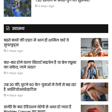
T20 क्रिकेट में श्रेयस युग की शुरुआत
4 days ago
स्वास्थ्य
बढ़ते बच्चों की डाइट में आज ही शामिल करें ये
सुपरफूड्स
2 days ago
बार-बार होने वाला सिरदर्द माइग्रेन है या ब्रेन ट्यूमर
का संकेत, जाने अंतर?
3 days ago
उम्र 30 की, घुटने 60 के? युवाओं में तेजी से बढ़ रहा
है आस्टियोआर्थराइटिस
4 days ago
सर्जरी के बाद रेडिएशन थेरेपी से आधा हो जाता है
Bladder Cancer का खतरा