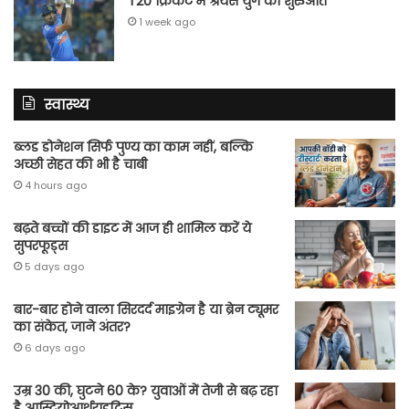
T20 क्रिकेट में श्रेयस युग की शुरुआत
1 week ago
स्वास्थ्य
ब्लड डोनेशन सिर्फ पुण्य का काम नहीं, बल्कि
अच्छी सेहत की भी है चाबी
4 hours ago
बढ़ते बच्चों की डाइट में आज ही शामिल करें ये
सुपरफूड्स
5 days ago
बार-बार होने वाला सिरदर्द माइग्रेन है या ब्रेन ट्यूमर
का संकेत, जाने अंतर?
6 days ago
उम्र 30 की, घुटने 60 के? युवाओं में तेजी से बढ़ रहा
है आस्टियोआर्थराइटिस