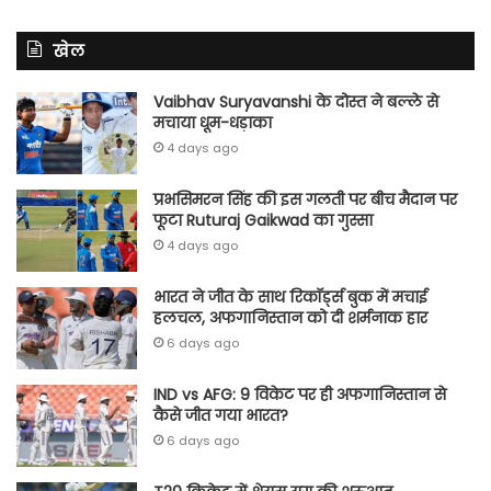
खेल
Vaibhav Suryavanshi के दोस्त ने बल्ले से
मचाया धूम-धड़ाका
4 days ago
प्रभसिमरन सिंह की इस गलती पर बीच मैदान पर
फूटा Ruturaj Gaikwad का गुस्सा
4 days ago
भारत ने जीत के साथ रिकॉर्ड्स बुक में मचाई
हलचल, अफगानिस्तान को दी शर्मनाक हार
6 days ago
IND vs AFG: 9 विकेट पर ही अफगानिस्तान से
कैसे जीत गया भारत?
6 days ago