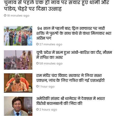
चुनाव से पहले एक ही नाव पर सवार हुए धामी और
पांडेय, चेहरे पर दिखा उत्साह
18 minutes ago
94 साल में पहली बार; ड्रिल स्क्वायर पर नारी
शक्ति ने पुरुषों के साथ कंधे से कंधा मिलाकर भरा
अंतिम पग
27 minutes ago
यूपी: प्रदेश में खत्म हुआ आंधी-बारिश का दौर, मौसम
में तपिश का असर
58 minutes ago
राम मंदिर चंदा विवाद: सरकार ने लिया सख्त
एक्शन, जांच के लिए गठित की गई एसआईटी
1 hour ago
अमेरिकी सांसद श्री थानेदार ने टेक्सस में भारत
विरोधी बयानबाजी की निंदा की
2 hours ago