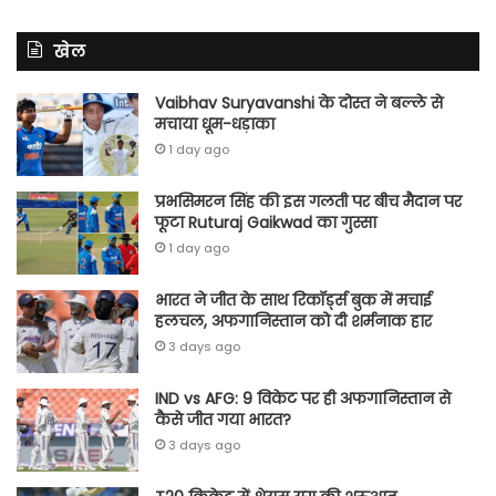
खेल
Vaibhav Suryavanshi के दोस्त ने बल्ले से
मचाया धूम-धड़ाका
1 day ago
प्रभसिमरन सिंह की इस गलती पर बीच मैदान पर
फूटा Ruturaj Gaikwad का गुस्सा
1 day ago
भारत ने जीत के साथ रिकॉर्ड्स बुक में मचाई
हलचल, अफगानिस्तान को दी शर्मनाक हार
3 days ago
IND vs AFG: 9 विकेट पर ही अफगानिस्तान से
कैसे जीत गया भारत?
3 days ago