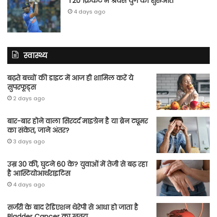
T20 क्रिकेट में श्रेयस युग की शुरुआत
4 days ago
स्वास्थ्य
बढ़ते बच्चों की डाइट में आज ही शामिल करें ये
सुपरफूड्स
2 days ago
बार-बार होने वाला सिरदर्द माइग्रेन है या ब्रेन ट्यूमर
का संकेत, जाने अंतर?
3 days ago
उम्र 30 की, घुटने 60 के? युवाओं में तेजी से बढ़ रहा
है आस्टियोआर्थराइटिस
4 days ago
सर्जरी के बाद रेडिएशन थेरेपी से आधा हो जाता है
Bladder Cancer का खतरा